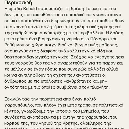
Περιγραφή
Η ομάδα Behold παρουσιάζει τη δράση
Το μυστικό του
δέντρου
, που απευθύνεται στο παιδικό και νεανικό κοινό
σε μια προσπάθεια να διερευνήσουν και να τοποθετηθούν
από κοινού πάνω σε ζητήματα της κλιματικής κρίσης και
της ανθρώπινης συνύπαρξης με το περιβάλλον. Η δράση
μετατρέπει ένα βιομηχανικό μνημείο στο Πάνορμο του
Ρεθύμνου σε χώρο παιχνιδιού και βιωματικής μάθησης,
αναμειγνύοντας διαφορετικά καλλιτεχνικά είδη και
θεατροπαιδαγωγικές τεχνικές. Στόχος να ενεργοποιήσει
τους νεαρούς θεατές να αναρωτηθούν για το παρόν και
το μέλλον σε έναν κόσμο που συνεχώς αλλάζει αλλά
και να αντιληφθούν τη σχέση που αναπτύσσει ο
άνθρωπος με τις υπόλοιπες –ανθρώπινες και μη–
οντότητες με τις οποίες συμβιώνει στον πλανήτη.
Ξεκινώντας την περιπέτεια από έναν παλιό
χαρουπόμυλο, που πλέον έχει μετατραπεί σε πολιτιστικό
κέντρο, γνωρίζουμε την ιστορία του μνημείου, που
συνδέεται αναπόφευκτα με αυτήν της χαρουπιάς, του
καρπού της, του νησιού της Κρήτης, ολόκληρης της