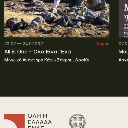
23.07 — 24.07.2021
Χορός
07.0
All is One – Όλα Είναι Ένα
Μοι
Μινωικό Ανάκτορο Κάτω Ζάκρου, Λασίθι
Αρχα