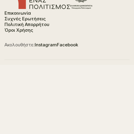
Επικοινωνία
Συχνές Ερωτήσεις
Πολιτική Απορρήτου
Όροι Χρήσης
Ακολουθήστε:
Instagram
Facebook
Φορέας χρηματοδότησης του έργου είναι το
Υπουργείο Πολιτισμού, στο πλαίσιο του Εθνικού
Σχεδίου Ανάκαμψης και Ανθεκτικότητας "Ελλάδα
2.0" με τη χρηματοδότηση της Ευρωπαϊκής Ένωσης -
NextGeneration EU.
© 2023-2025 All of Greece, Οne Culture. All rights reserved. Website
Designed & Developed by
7L International