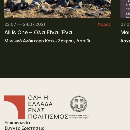
23.07 — 24.07.2021
Χορός
07.0
All is One – Όλα Είναι Ένα
Μοι
Μινωικό Ανάκτορο Κάτω Ζάκρου, Λασίθι
Αρχα
Επικοινωνία
Συχνές Ερωτήσεις