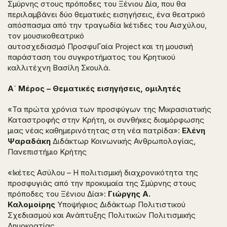
Σμύρνης στους πρόποδες του Ξένιου Δία, που θα
περιλαμβάνει δύο θεματικές εισηγήσεις, ένα θεατρικό
απόσπασμα από την τραγωδία
Ικέτιδες
του Αισχύλου,
τον μουσικοθεατρικό
αυτοσχεδιασμό
ΠροσφυΓαία
Project
και τη μουσική
παράσταση του συγκροτήματος του Κρητικού
καλλιτέχνη Βασίλη Σκουλά.
Α΄ Μέρος – Θεματικές εισηγήσεις, ομιλητές
«Τα πρώτα χρόνια των προσφύγων της Μικρασιατικής
Καταστροφής στην Κρήτη, οι συνθήκες διαμόρφωσης
μιας νέας καθημερινότητας στη νέα πατρίδα»:
Ελένη
Ψαραδάκη
Διδάκτωρ Κοινωνικής Ανθρωπολογίας,
Πανεπιστήμιο Κρήτης
«Ικέτες Ασύλου – Η πολιτισμική διαχρονικότητα της
προσφυγιάς από την προκυμαία της Σμύρνης στους
πρόποδες του Ξένιου Δία»:
Γιώργης Α.
Καλομοίρης
Υποψήφιος Διδάκτωρ Πολιτιστικού
Σχεδιασμού και Ανάπτυξης Πολιτικών Πολιτισμικής
Δημοκρατίας