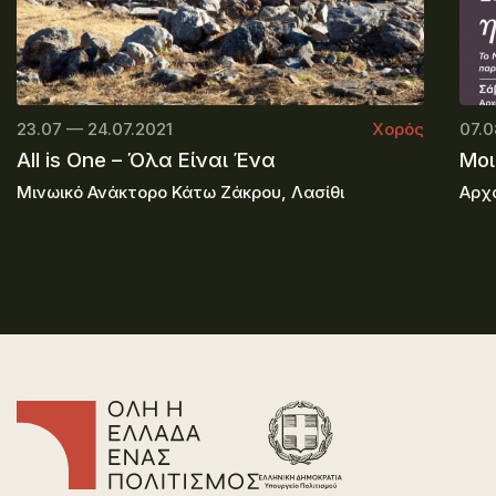
23.07 — 24.07.2021
Χορός
07.0
All is One – Όλα Είναι Ένα
Μοι
Μινωικό Ανάκτορο Κάτω Ζάκρου, Λασίθι
Αρχα