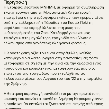
Περιγραφή
Η Εταιρεία Θεάτρου ΜΝΗΜΗ, με αφορμή τη συμπλήρωση
εκατό χρόνων από τη Μικρασιατική Καταστροφή,
επιστρέφει στην ατμόσφαιρα εκείνων των ημερών μέσα
από την εμβληματική «Πάροδο» του Κοσμά Πολίτη,
κεφάλαιο που παρεμβάλλεται στη μέση του
μυθιστορήματός του
Στου Χατζηφράγκου
και μας
«εισάγει» στη μεγαλύτερη τραγωδία που βίωσε ο
ελληνισμός από γενέσεως ελληνικού κράτους.
Η λογοτεχνική αξία του είναι απαράμιλλη, καθώς
καταφέρνει να λειτουργήσει στη φαντασία μας τόσο
μεταφορικά σε σχέση με την αξία και την ομορφιά ενός
τόπου όσο και κυριολεκτικά, μεταφέροντάς μας στο
επίκεντρο της τραγωδίας που εκτυλίχθηκε τις
τελευταίες μέρες του Αυγούστου του ’22 στην παραλία
της Σμύρνης.
Η θεατρική παραγωγή συνδυάζεται με την πρωτότυπη
μουσική του πιανίστα-συνθέτη Δημήτρη Ντρουμπογιάννη,
η οποία και θα εκτελείται ζωντανά επί σκηνής από τρεις
μουσικούς.