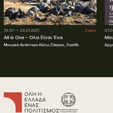
23.07 — 24.07.2021
Χορός
07.0
All is One – Όλα Είναι Ένα
Μοι
Μινωικό Ανάκτορο Κάτω Ζάκρου, Λασίθι
Αρχα