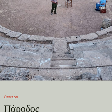
Θέατρο
Πάροδος