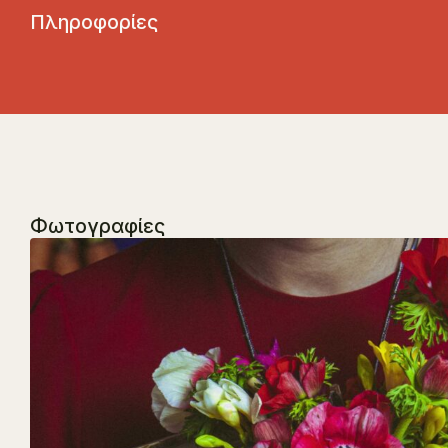
Π
λ
η
ρ
ο
φ
ο
ρ
ί
ε
ς
Φωτογραφίες