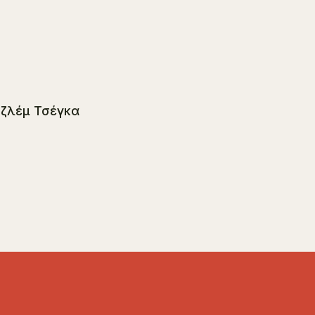
Οζλέμ Τσέγκα