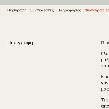
Περιγραφή
Συντελεστές
Πληροφορίες
Φωτογραφίε
Περιγραφή
Πώς
Γλώ
μαζ
το 
Νοσ
γον
μας
Τι 
απο