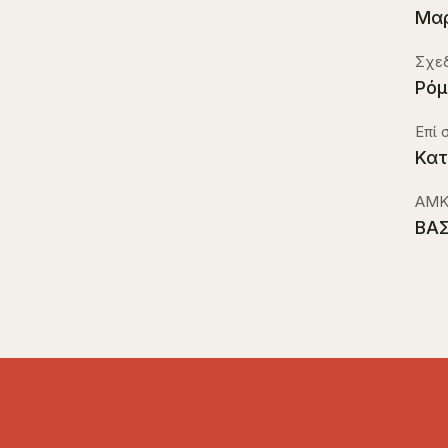
Μαρ
Σχεδ
Ρόμ
Επί 
Κατ
ΑΜΚ
ΒΑ