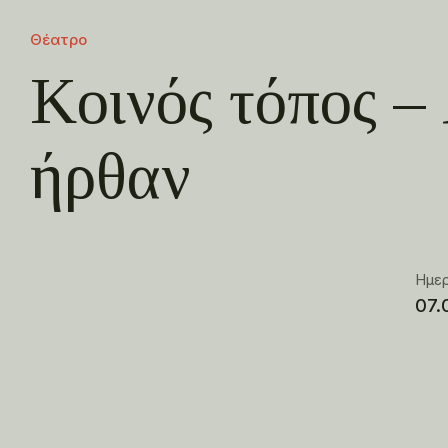
Θέατρο
Κοινός τόπος –
ήρθαν
Ημε
07.