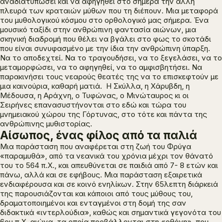
αναδιατυπώσει και να αφηγηθεί στο σήμερα την άλλη
πλευρά των κραταιών μύθων που τη διέπουν. Μια μεταφορά
του μυθολογικού κόσμου στο ορθολογικό μας σήμερα. Ένα
μουσικό ταξίδι στην ανθρώπινη φαντασία αιώνων, μια
σκηνική διαδρομή που θέλει να βγάλει στο φως το σκοτάδι
που είναι συνυφασμένο με την ίδια την ανθρώπινη ύπαρξη.
Να το αποδεχτεί. Να το τραγουδήσει, να το ξεγελάσει, να το
μεταμορφώσει, να το αφηγηθεί, να το αμφισβητήσει. Να
παρακινήσει τους νεαρούς θεατές της να το επισκεφτούν με
μια καινούρια, καθαρή ματιά. Η Σκύλλα, η Χάρυβδη, η
Μέδουσα, η Αράχνη, ο Τυφώνας, ο Μινώταυρος κι οι
Σειρήνες επανασυστήνονται στο εδώ και τώρα του
μνημειακού χώρου της Γόρτυνας, στο τότε και πάντα της
ανθρώπινης μυθιστορίας.
Αίσωπος, ένας φίλος από τα παλιά
Μια παράσταση που αναφέρεται στη ζωή του Φρύγα
«παραμυθά», από τα νεανικά του χρόνια μέχρι τον θάνατό
του το 564 π.Χ., και απευθύνεται σε παιδιά από 7- 8 ετών και
πάνω, αλλά και σε εφήβους. Μια παράσταση εξαιρετικά
ενδιαφέρουσα και σε κοινό ενηλίκων. Στην 65λεπτη διάρκειά
της παρουσιάζονται και κάποιοι από τους μύθους του,
δραματοποιημένοι και ενταγμένοι στη δομή της σαν
διδακτικά «ιντερλούδια», καθώς και σημαντικά γεγονότα του
6ου π.Χ. αιώνα, τα οποία προβάλλονται στη «οθόνη», που