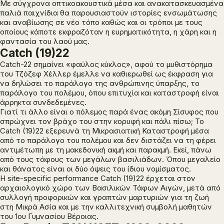
Με σύγχρονα οπτικοακουστικά μέσα και ανακατασκευασμένα
παλιά παιχνίδια θα παρουσιαστούν ιστορίες ενσωμάτωσης
και αναβίωσης σε νέο τόπο καθώς και οι τρόποι με τους
οποίους κάποτε εκφραζόταν η ευρηματικότητα, η χάρη και η
φαντασία του λαού μας.
Catch (19)22
Catch
-22
σημαίνει «φαύλος κύκλος», αφού το μυθιστόρημα
του Τζόζεφ Χέλλερ έμελλε να καθιερωθεί ως έκφραση για
να δηλώσει το παράλογο της ανθρώπινης ύπαρξης, το
παράλογο του πολέμου, όπου επιτυχία και καταστροφή είναι
άρρηκτα συνδεδεμένες.
Γιατί τι άλλο είναι ο πόλεμος παρά ένας ακόμη Σίσυφος που
σπρώχνει τον βράχο του στην κορυφή και πάλι πίσω; Το
Catch
(19)22
εξερευνά τη Μικρασιατική Καταστροφή μέσα
από το παράλογο του πολέμου και δεν διστάζει να τη φέρει
αντιμέτωπη με τη μακεδονική ακμή και παρακμή. Εκεί, πάνω
από τους τάφους των μεγάλων βασιλιάδων. Όπου μεγαλείο
και θάνατος είναι οι δύο όψεις του ίδιου νομίσματος.
H site-specific performance
Catch
(19)22
έρχεται στον
αρχαιολογικό χώρο των Βασιλικών Τάφων Αιγών, μετά από
συλλογή προφορικών και γραπτών μαρτυριών για τη ζωή
στη Μικρά Ασία και με την καλλιτεχνική συμβολή μαθητών
του 1ου Γυμνασίου Βέροιας.