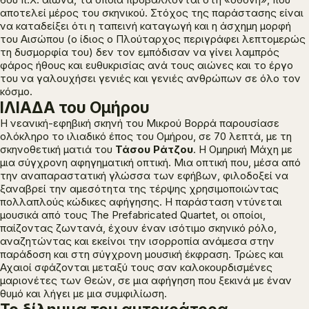
αποτελεί μέρος του σκηνικού. Στόχος της παράστασης είναι
να καταδείξει ότι η ταπεινή καταγωγή και η άσχημη μορφή
του Αισώπου (ο ίδιος ο Πλούταρχος περιγράφει λεπτομερώς
τη δυσμορφία του) δεν τον εμπόδισαν να γίνει λαμπρός
φάρος ήθους και ευθυκρισίας ανά τους αιώνες και το έργο
του να γαλουχήσει γενιές και γενιές ανθρώπων σε όλο τον
κόσμο.
ΙΛΙΑΔΑ του Ομήρου
Η νεανική-εφηβική σκηνή του Μικρού Βορρά παρουσίασε
ολόκληρο το ιλιαδικό έπος του Ομήρου, σε 70 λεπτά, με τη
σκηνοθετική ματιά του
Τάσου Ράτζου
. Η Ομηρική Μάχη με
μια σύγχρονη αφηγηματική οπτική. Μια οπτική που, μέσα από
την αναπαραστατική γλώσσα των εφήβων, φιλοδοξεί να
ξαναβρεί την αμεσότητα της τέρψης χρησιμοποιώντας
πολλαπλούς κώδικες αφήγησης. Η παράσταση ντύνεται
μουσικά από τους Τhe Prefabricated Quartet, οι οποίοι,
παίζοντας ζωντανά, έχουν έναν ισότιμο σκηνικό ρόλο,
αναζητώντας και εκείνοι την ισορροπία ανάμεσα στην
παράδοση και στη σύγχρονη μουσική έκφραση. Τρώες και
Αχαιοί σφάζονται μεταξύ τους σαν καλοκουρδισμένες
μαριονέτες των Θεών, σε μια αφήγηση που ξεκινά με έναν
θυμό και λήγει με μια συμφιλίωση.