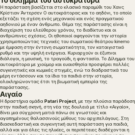
Το δίλημμα του αυτοκράτορα
Η παράσταση βασίζεται στο κλασικό παραμύθι του Χανς
Κρίστιαν Άντερσεν
Ο αυτοκράτορας και το αηδόνι
, το οποίο
εξετάζει τη σχέση ενός μηχανικού και ενός πραγματικού
αηδονιού με έναν άνθρωπο. Θέμα της παράστασης είναι η
διαχείριση του ελεύθερου χρόνου, το διαδίκτυο και οι
ανθρώπινες σχέσεις. Οι ηθοποιοί αφηγούνται την ιστορία
χρησιμοποιώντας τεχνικές του σωματικού θεάτρου
kinemo
με έμφαση στην έντονη σωματικότητα, τον καταιγιστικό
ρυθμό και την υψηλή ενέργεια. Κυριαρχούν οι έξυπνοι
διάλογοι, η μουσική, το τραγούδι, η φαντασία. Το
Δίλημμα του
αυτοκράτορα
με χιούμορ και ευαισθησία προσφέρει πολλές
συγκινητικές και κωμικές στιγμές, ενώ τα διαδραστικά του
μέρη εντάσσουν και τα ίδια τα παιδιά στην ιστορία,
ολοκληρώνοντας έτσι τη βιωματική εμπειρία της
παράστασης.
Αιγαίο
Η δραστήρια ομάδα
Patari Project
, με την πλούσια παράδοση
στην παιδική σκηνή, στη νέα της δουλειά με τίτλο
«Αιγαίο»
,
δίνει μια σύγχρονη ματιά πάνω σε γνωστούς και
αγαπημένους θαλασσινούς μύθους του αρχιπελάγους. Στη
διασκεδαστική και συγκινητική αυτή παράσταση για παιδιά,
αλλά και για όλες τις ηλικίες, οι περιπέτειες διαδέχονται η