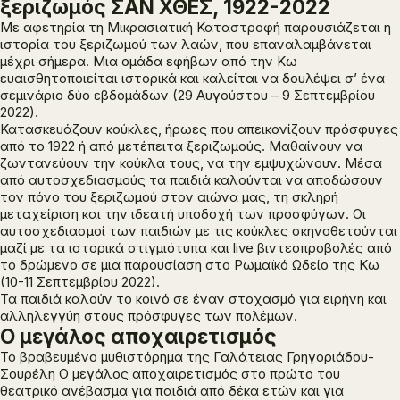
ξεριζωμός ΣΑΝ ΧΘΕΣ, 1922-2022
Με αφετηρία τη Μικρασιατική Καταστροφή παρουσιάζεται η
ιστορία του ξεριζωμού των λαών, που επαναλαμβάνεται
μέχρι σήμερα. Μια ομάδα εφήβων από την Κω
ευαισθητοποιείται ιστορικά και καλείται να δουλέψει σ’ ένα
σεμινάριο δύο εβδομάδων (29 Αυγούστου – 9 Σεπτεμβρίου
2022).
Κατασκευάζουν κούκλες, ήρωες που απεικονίζουν πρόσφυγες
από το 1922 ή από μετέπειτα ξεριζωμούς. Μαθαίνουν να
ζωντανεύουν την κούκλα τους, να την εμψυχώνουν. Μέσα
από αυτοσχεδιασμούς τα παιδιά καλούνται να αποδώσουν
τον πόνο του ξεριζωμού στον αιώνα μας, τη σκληρή
μεταχείριση και την ιδεατή υποδοχή των προσφύγων. Οι
αυτοσχεδιασμοί των παιδιών με τις κούκλες σκηνοθετούνται
μαζί με τα ιστορικά στιγμιότυπα και live βιντεοπροβολές από
το δρώμενο σε μια παρουσίαση στο Ρωμαϊκό Ωδείο της Κω
(10-11 Σεπτεμβρίου 2022).
Τα παιδιά καλούν το κοινό σε έναν στοχασμό για ειρήνη και
αλληλεγγύη στους πρόσφυγες των πολέμων.
Ο μεγάλος αποχαιρετισμός
Το βραβευμένο μυθιστόρημα της Γαλάτειας Γρηγοριάδου-
Σουρέλη
Ο μεγάλος αποχαιρετισμός
στο πρώτο του
θεατρικό ανέβασμα για παιδιά από δέκα ετών και για