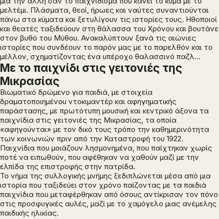
μία την άλλη σαν το παιχνίδισμα που κάνει το κύμα με το
μελτέμι. Πλάσματα, θεοί, ήρωες και ναύτες συναντιούνται
πάνω στα κύματα και ξετυλίγουν τις ιστορίες τους. Ηθοποιοί
και θεατές ταξιδεύουν στη θάλασσα του Χρόνου και βουτάνε
στον βυθό του Μύθου. Ανακαλύπτουν ξανά τις αιώνιες
ιστορίες που συνδέουν το παρόν μας με το παρελθόν και το
μέλλον, σχηματίζοντας ένα υπέροχο θαλασσινό παζλ…
Με το παιχνίδι στις γειτονιές της
Μικρασίας
Βιωματικό δρώμενο για παιδιά, με στοιχεία
δραματοποιημένου ντοκιμαντέρ και αφηγηματικής
παράστασης, με πρωτότυπη μουσική και κεντρικό άξονα τα
παιχνίδια στις γειτονιές της Μικρασίας, τα οποία
«αφηγούνται» με τον δικό τους τρόπο την καθημερινότητα
των κοινωνιών πριν από την Καταστροφή του 1922.
Παιχνίδια που μοιάζουν λησμονημένα, που παίχτηκαν χωρίς
ποτέ να ειπωθούν, που αφέθηκαν να χαθούν μαζί με την
ελπίδα της επιστροφής στην πατρίδα.
Το νήμα της συλλογικής μνήμης ξεδιπλώνεται μέσα από μια
ιστορία που ταξιδεύει στον χρόνο παίζοντας με τα παιδιά
παιχνίδια που μεταφέρθηκαν από όσους αντίκρισαν τον πόνο
στις προσφυγικές αυλές, μαζί με το χαμόγελο μιας ανέμελης
παιδικής ηλικίας.