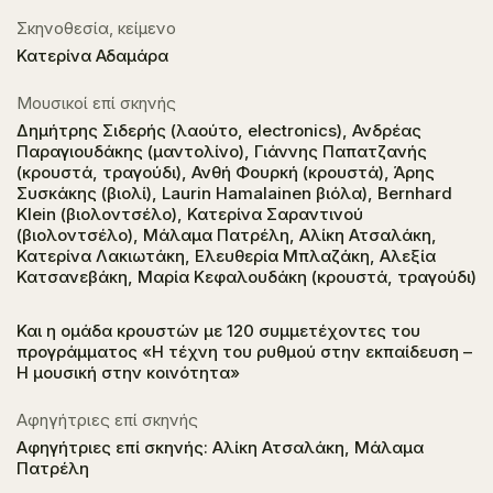
Σκηνοθεσία, κείμενο
Κατερίνα Αδαμάρα
Μουσικοί επί σκηνής
Δημήτρης Σιδερής (λαούτο, electronics), Ανδρέας
Παραγιουδάκης (μαντολίνο), Γιάννης Παπατζανής
(κρουστά, τραγούδι), Ανθή Φουρκή (κρουστά), Άρης
Συσκάκης (βιολί), Laurin Hamalainen βιόλα), Bernhard
Klein (βιολοντσέλο), Κατερίνα Σαραντινού
(βιολοντσέλο), Μάλαμα Πατρέλη, Αλίκη Ατσαλάκη,
Κατερίνα Λακιωτάκη, Ελευθερία Μπλαζάκη, Αλεξία
Κατσανεβάκη, Μαρία Κεφαλουδάκη (κρουστά, τραγούδι)
Και η ομάδα κρουστών με 120 συμμετέχοντες του
προγράμματος «Η τέχνη του ρυθμού στην εκπαίδευση –
Η μουσική στην κοινότητα»
Αφηγήτριες επί σκηνής
Αφηγήτριες επί σκηνής: Αλίκη Ατσαλάκη, Μάλαμα
Πατρέλη