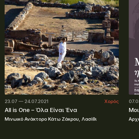
23.07 — 24.07.2021
Χορός
07.0
All is One – Όλα Είναι Ένα
Μοι
Μινωικό Ανάκτορο Κάτω Ζάκρου, Λασίθι
Αρχα