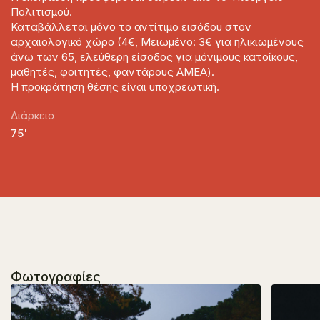
Πολιτισμού.
Καταβάλλεται μόνο το αντίτιμο εισόδου στον
αρχαιολογικό χώρο (4€, Μειωμένο: 3€ για ηλικιωμένους
άνω των 65, ελεύθερη είσοδος για μόνιμους κατοίκους,
μαθητές, φοιτητές, φαντάρους ΑΜΕΑ).
Η προκράτηση θέσης είναι υποχρεωτική.
Διάρκεια
75'
Φωτογραφίες