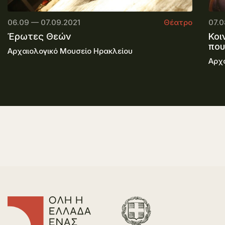
06.09 — 07.09.2021
Θέατρο
07.0
Έρωτες Θεών
Κοι
που
Αρχαιολογικό Μουσείο Ηρακλείου
Αρχ