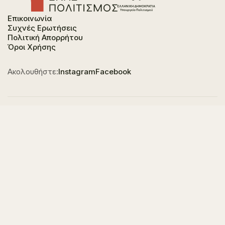
Επικοινωνία
Συχνές Ερωτήσεις
Πολιτική Απορρήτου
Όροι Χρήσης
Ακολουθήστε:
Instagram
Facebook
Φορέας χρηματοδότησης του έργου είναι το
Υπουργείο Πολιτισμού, στο πλαίσιο του Εθνικού
Σχεδίου Ανάκαμψης και Ανθεκτικότητας "Ελλάδα
2.0" με τη χρηματοδότηση της Ευρωπαϊκής Ένωσης -
NextGeneration EU.
© 2023-2025 All of Greece, Οne Culture. All rights reserved. Website
Designed & Developed by
7L International