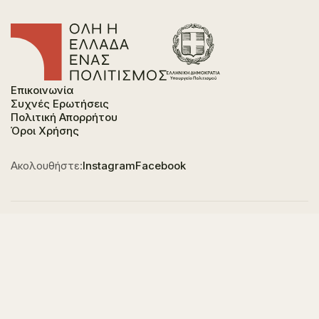
Επικοινωνία
Συχνές Ερωτήσεις
Πολιτική Απορρήτου
Όροι Χρήσης
Ακολουθήστε:
Instagram
Facebook
Φορέας χρηματοδότησης του έργου είναι το
Υπουργείο Πολιτισμού, στο πλαίσιο του Εθνικού
Σχεδίου Ανάκαμψης και Ανθεκτικότητας "Ελλάδα
2.0" με τη χρηματοδότηση της Ευρωπαϊκής Ένωσης -
NextGeneration EU.