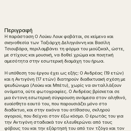
Περιγραφή
Η παράσταση
Ο Λούκυ Λουκ φοβάται
, σε κείμενο και
σκηνοθεσία των Ταξιάρχη Δεληγιάννη και Βασίλη
Τσιουβάρα, περιλαμβάνει τη φόρμα του μιούζικαλ, ώστε,
με στίχους και μουσική, να δοθεί χρώμα και ποιητική
αμεσότητα στην εσωτερική διαμάχη του ήρωα.
Η υπόθεση του έργου έχει ως εξής: Ο Ανδρέας (19 ετών)
και η Αντιγόνη (17 ετών) διατηρούν διαδικτυακή σχέση με
ψευδώνυμα (Λούκυ και Μπέτυ), χωρίς να ανταλλάξουν
ονόματα, ούτε φωτογραφίες. Ο Ανδρέας βρίσκεται σε
μια έντονη εσωτερική σύγκρουση ανάμεσα στον αληθινό,
ευαίσθητο εαυτό του, που παρουσιάζει μόνο στο
διαδίκτυο, και στην εικόνα του ατίθασου, σκληρού
αγοριού, που δείχνει στον έξω κόσμο. Ο έρωτάς του για
την Αντιγόνη σταδιακά τον ελευθερώνει από τους
φόβους του και την εξάρτησή του από τον τζόγο και τον