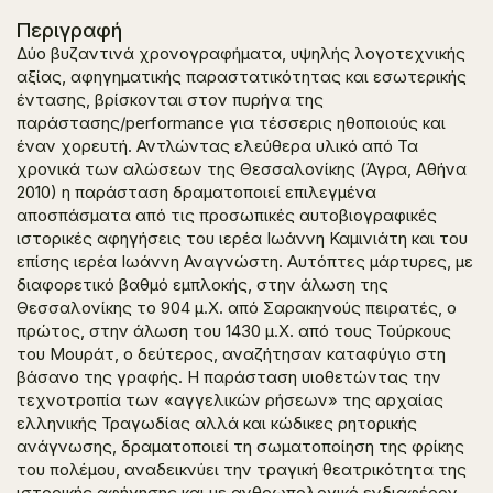
Περιγραφή
Δύο βυζαντινά χρονογραφήματα, υψηλής λογοτεχνικής
αξίας, αφηγηματικής παραστατικότητας και εσωτερικής
έντασης, βρίσκονται στον πυρήνα της
παράστασης/performance για τέσσερις ηθοποιούς και
έναν χορευτή. Αντλώντας ελεύθερα
υλικό από
Τα
χρονικά των αλώσεων της Θεσσαλονίκης
(Άγρα, Αθήνα
2010) η παράσταση δραματοποιεί επιλεγμένα
αποσπάσματα από τις προσωπικές αυτοβιογραφικές
ιστορικές αφηγήσεις του ιερέα Ιωάννη Καμινιάτη και του
επίσης ιερέα Ιωάννη Αναγνώστη. Αυτόπτες μάρτυρες, με
διαφορετικό βαθμό εμπλοκής, στην άλωση της
Θεσσαλονίκης το 904 μ.Χ. από Σαρακηνούς πειρατές, ο
πρώτος, στην άλωση του 1430 μ.Χ. από τους Τούρκους
του Μουράτ, ο δεύτερος, αναζήτησαν καταφύγιο στη
βάσανο της γραφής. Η παράσταση υιοθετώντας την
τεχνοτροπία των «αγγελικών ρήσεων» της αρχαίας
ελληνικής Τραγωδίας αλλά και κώδικες ρητορικής
ανάγνωσης, δραματοποιεί τη σωματοποίηση της φρίκης
του πολέμου, αναδεικνύει την τραγική θεατρικότητα της
ιστορικής αφήγησης και με ανθρωπολογικό ενδιαφέρον