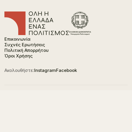
Επικοινωνία
Συχνές Ερωτήσεις
Πολιτική Απορρήτου
Όροι Χρήσης
Ακολουθήστε:
Instagram
Facebook
Φορέας χρηματοδότησης του έργου είναι το
Υπουργείο Πολιτισμού, στο πλαίσιο του Εθνικού
Σχεδίου Ανάκαμψης και Ανθεκτικότητας "Ελλάδα
2.0" με τη χρηματοδότηση της Ευρωπαϊκής Ένωσης -
NextGeneration EU.