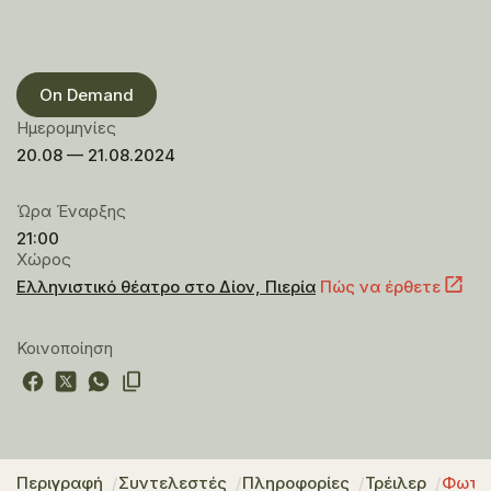
On Demand
Ημερομηνίες
20.08 — 21.08.2024
Ώρα Έναρξης
21:00
Χώρος
Ελληνιστικό θέατρο στο Δίον, Πιερία
Πώς να έρθετε
Κοινοποίηση
Περιγραφή
Συντελεστές
Πληροφορίες
Τρέιλερ
Φωτο