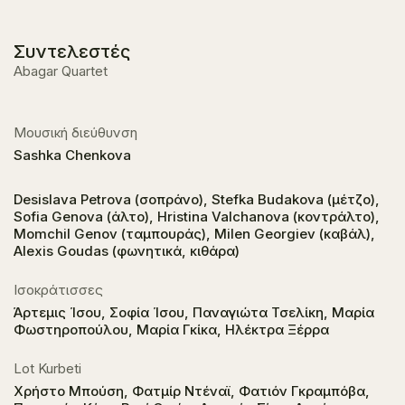
Συντελεστές
Abagar Quartet
Μουσική διεύθυνση
Sashka Chenkova
Desislava Petrova (σοπράνο), Stefka Budakova (μέτζο),
Sofia Genova (άλτο), Hristina Valchanova (κοντράλτο),
Momchil Genov (ταμπουράς), Milen Georgiev (καβάλ),
Alexis Goudas (φωνητικά, κιθάρα)
Ισοκράτισσες
Άρτεμις Ίσου, Σοφία Ίσου, Παναγιώτα Τσελίκη, Μαρία
Φωστηροπούλου, Μαρία Γκίκα, Ηλέκτρα Ξέρρα
Lot Kurbeti
Χρήστο Μπούση, Φατμίρ Ντέναϊ, Φατιόν Γκραμπόβα,