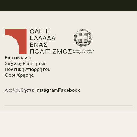
Επικοινωνία
Συχνές Ερωτήσεις
Πολιτική Απορρήτου
Όροι Χρήσης
Ακολουθήστε:
Instagram
Facebook
Φορέας χρηματοδότησης του έργου είναι το
Υπουργείο Πολιτισμού, στο πλαίσιο του Εθνικού
Σχεδίου Ανάκαμψης και Ανθεκτικότητας "Ελλάδα
2.0" με τη χρηματοδότηση της Ευρωπαϊκής Ένωσης -