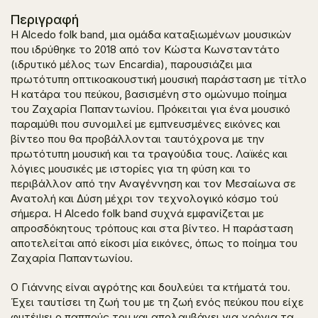
Περιγραφή
Η Alcedo folk band, μια ομάδα καταξιωμένων μουσικών
που ιδρύθηκε το 2018 από τον Κώστα Κωνσταντάτο
(ιδρυτικό μέλος των Εncardia), παρουσιάζει μια
πρωτότυπη οπτικοακουστική μουσική παράσταση με τίτλο
Η κατάρα του πεύκου
, βασισμένη στο ομώνυμο ποίημα
του Ζαχαρία Παπαντωνίου. Πρόκειται για ένα μουσικό
παραμύθι που συνομιλεί με εμπνευσμένες εικόνες και
βίντεο που θα προβάλλονται ταυτόχρονα με την
πρωτότυπη μουσική και τα τραγούδια τους. Λαϊκές και
λόγιες μουσικές με ιστορίες για τη φύση και το
περιβάλλον από την Αναγέννηση και τον Μεσαίωνα σε
Ανατολή και Δύση μέχρι τον τεχνολογικό κόσμο τού
σήμερα. Η Alcedo folk band συχνά εμφανίζεται με
απροσδόκητους τρόπους και στα βίντεο. Η παράσταση
αποτελείται από είκοσι μία εικόνες, όπως το ποίημα του
Ζαχαρία Παπαντωνίου.
O Γιάννης είναι αγρότης και δουλεύει τα κτήματά του.
Έχει ταυτίσει τη ζωή του με τη ζωή ενός πεύκου που είχε
φυτέψει ο παππούς του και απολαμβάνει για χρόνια τα