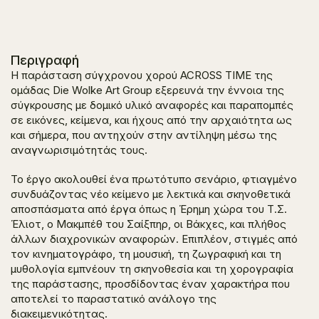
Περιγραφή
H παράσταση σύγχρονου χορού
ACROSS TIME
της
ομάδας
Die Wolke Art Group
εξερευνά την έννοια της
σύγκρουσης με δομικό υλικό αναφορές και παραπομπές
σε εικόνες, κείμενα, και ήχους από την αρχαιότητα ως
και σήμερα, που αντηχούν στην αντίληψη μέσω της
αναγνωρισιμότητάς τους.
Το έργο ακολουθεί ένα πρωτότυπο σενάριο, φτιαγμένο
συνδυάζοντας νέο κείμενο με λεκτικά και σκηνοθετικά
αποσπάσματα από έργα όπως η
Έρημη χώρα
του Τ.Σ.
Έλιοτ, ο
Μακμπέθ
του Σαίξπηρ, οι
Βάκχες
, και πλήθος
άλλων διαχρονικών αναφορών. Επιπλέον, στιγμές από
τον κινηματογράφο, τη μουσική, τη ζωγραφική και τη
μυθολογία εμπνέουν τη σκηνοθεσία και τη χορογραφία
της παράστασης, προσδίδοντας έναν χαρακτήρα που
αποτελεί το παραστατικό ανάλογο της
διακειμενικότητας.