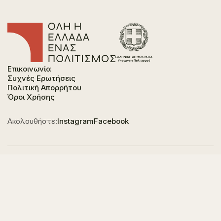
Επικοινωνία
Συχνές Ερωτήσεις
Πολιτική Απορρήτου
Όροι Χρήσης
Ακολουθήστε:
Instagram
Facebook
Φορέας χρηματοδότησης του έργου είναι το
Υπουργείο Πολιτισμού, στο πλαίσιο του Εθνικού
Σχεδίου Ανάκαμψης και Ανθεκτικότητας "Ελλάδα
2.0" με τη χρηματοδότηση της Ευρωπαϊκής Ένωσης -
NextGeneration EU.