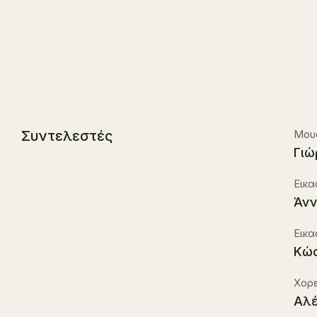
Συντελεστές
Μου
Γιώ
Εικα
Άνν
Εικα
Κώ
Xορε
Αλ