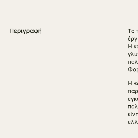
Περιγραφή
Το 
έργ
Η κ
γλυ
πολ
Φαρ
Η «
παρ
εγκ
πολ
κίν
ελλ