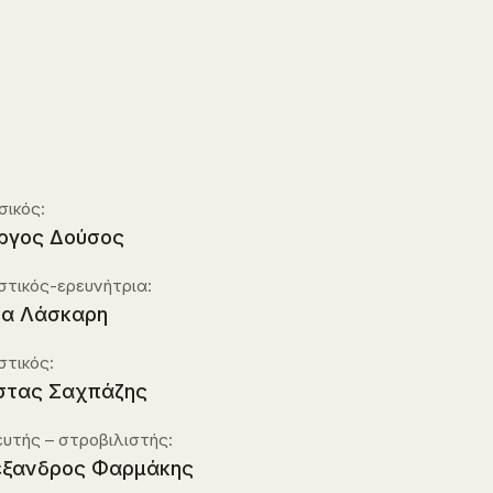
σικός:
ργος Δούσος
στικός-ερευνήτρια:
α Λάσκαρη
στικός:
στας Σαχπάζης
υτής – στροβιλιστής:
έξανδρος Φαρμάκης