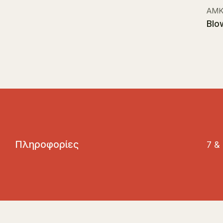
ΑΜΚ
Blo
Π
λ
η
ρ
ο
φ
ο
ρ
ί
ε
ς
7 &