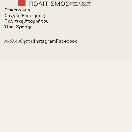
Επικοινωνία
Συχνές Ερωτήσεις
Πολιτική Απορρήτου
Όροι Χρήσης
Ακολουθήστε:
Instagram
Facebook
Φορέας χρηματοδότησης του έργου είναι το
Υπουργείο Πολιτισμού, στο πλαίσιο του Εθνικού
Σχεδίου Ανάκαμψης και Ανθεκτικότητας "Ελλάδα
2.0" με τη χρηματοδότηση της Ευρωπαϊκής Ένωσης -
NextGeneration EU.
© 2023-2025 All of Greece, Οne Culture. All rights reserved. Website
Designed & Developed by
7L International