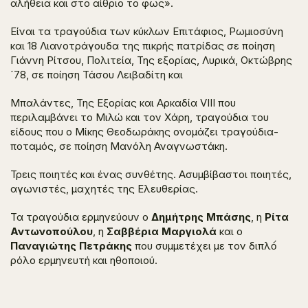
αλήθεια και στο αίθριο το φως».
Είναι τα τραγούδια των κύκλων
Επιτάφιος
,
Ρωμιοσύνη
και
18 Λιανοτράγουδα της πικρής πατρίδας
σε ποίηση
Γιάννη Ρίτσου,
Πολιτεία, Της εξορίας, Λυρικά, Οκτώβρης
´78
, σε ποίηση Τάσου Λειβαδίτη και
Μπαλάντες,
Της Εξορίας και Αρκαδία VIIΙ
που
περιλαμβάνει το
Μιλώ
και τον
Χάρη
, τραγούδια του
είδους που ο Μίκης Θεοδωράκης ονομάζει τραγούδια-
ποταμός, σε ποίηση Μανόλη Αναγνωστάκη.
Τρεις ποιητές και ένας συνθέτης. Ασυμβίβαστοι ποιητές,
αγωνιστές, μαχητές της Ελευθερίας.
Τα τραγούδια ερμηνεύουν ο
Δημήτρης Μπάσης
, η
Ρίτα
Αντωνοπούλου
, η
Σαββέρια Μαργιολά
και ο
Παναγιώτης Πετράκης
που συμμετέχει με τον διπλό́
ρόλο ερμηνευτή και ηθοποιού.