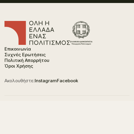
Επικοινωνία
Συχνές Ερωτήσεις
Πολιτική Απορρήτου
Όροι Χρήσης
Ακολουθήστε:
Instagram
Facebook
Φορέας χρηματοδότησης του έργου είναι το
Υπουργείο Πολιτισμού, στο πλαίσιο του Εθνικού
Σχεδίου Ανάκαμψης και Ανθεκτικότητας "Ελλάδα
2.0" με τη χρηματοδότηση της Ευρωπαϊκής Ένωσης -
NextGeneration EU.