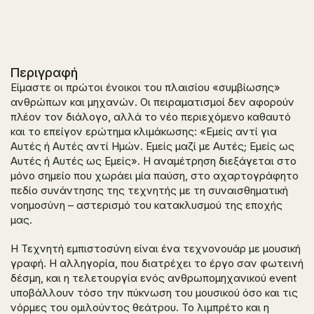
Περιγραφή
Είμαστε οι πρώτοι ένοικοι του πλαισίου «συμβίωσης»
ανθρώπων και μηχανών. Οι πειραματισμοί δεν αφορούν
πλέον τον διάλογο, αλλά το νέο περιεχόμενο καθαυτό
και το επείγον ερώτημα κλιμάκωσης: «
Εμείς αντί για
Αυτές ή Αυτές αντί Ημών. Εμείς μαζί με Αυτές; Εμείς ως
Αυτές ή Αυτές ως Εμείς
». Η αναμέτρηση διεξάγεται στο
μόνο σημείο που χωράει μία παύση, στο αχαρτογράφητο
πεδίο συνάντησης της τεχνητής με τη συναισθηματική
νοημοσύνη – αστερισμό του κατακλυσμού της εποχής
μας.
Η
Τεχνητή εμπιστοσύνη
είναι ένα τεχνονουάρ με μουσική
γραφή. Η αλληγορία, που διατρέχει το έργο σαν φωτεινή
δέσμη, και η τελετουργία ενός ανθρωπομηχανικού event
υποβάλλουν τόσο την πύκνωση του μουσικού όσο και τις
νόρμες του ομιλούντος θεάτρου. Το λιμπρέτο και η