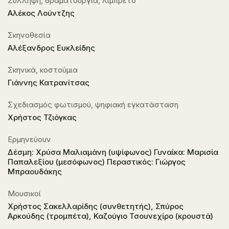
Σύλληψη, δραματουργία, λιμπρέτο
Αλέκος Λούντζης
Σκηνοθεσία
Αλέξανδρος Ευκλείδης
Σκηνικά, κοστούμια
Γιάννης Κατρανίτσας
Σχεδιασμός φωτισμού, ψηφιακή εγκατάσταση
Χρήστος Τζιόγκας
Ερμηνεύουν
Δέσμη: Χρύσα Μαλιαμάνη (υψίφωνος) Γυναίκα: Μαρισία
Παπαλεξίου (μεσόφωνος) Περαστικός: Γιώργος
Μπραουδάκης
Μουσικοί
Χρήστος Σακελλαρίδης (συνθετητής), Σπύρος
Αρκούδης (τρομπέτα), Καζούγιο Τσουνεχίρο (κρουστά)