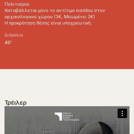
Πολιτισμού.
Καταβάλλεται μόνο το αντίτιμο εισόδου στον
αρχαιολογικού χώρου (3€, Μειωμένο: 2€)
Η προκράτηση θέσης είναι υποχρεωτική.
Διάρκεια
40'
Τρέιλερ