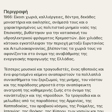
Περιγραφή
1966: Είκοσι χωριά, καλλιέργειες, δέντρα, δεκάδες
μοναστήρια και εκκλησίες, ανάμεσά τους και ο
χαρακτηρισμένος ως πολιτιστικό μνημείο ναός της
Επισκοπής, βυθίστηκαν για την κατασκευή του
υδροηλεκτρικού φράγματος Κρεμαστών. Δύο χιλιάδες
κάτοικοι εγκατέλειψαν την περιοχή μεταξύ Ευρυτανίας
και Αιτωλοακαρνανίας, βλέποντας τα χωριά τους να
αφανίζονται στο όνομα της αναβάθμισης της
ενεργειακής παραγωγής της Ελλάδας.
Τέσσερις μουσικοί και τραγουδιστές, ένας ηθοποιός και
ένα φορτισμένο κείμενο αναπαριστούν τα πολλαπλά
συναισθήματα του ξεριζωμού, της μνήμης, του νόστου
και της παράδοσης μπροστά στην αναπόφευκτη
ανατροπή της καθημερινής ζωής στο όνομα της
«ανάπτυξης» και της «προόδου». Τα τραγούδια και οι
μελωδίες από τις παραδόσεις της Αρμενίας, της
Καππαδοκίας, του αραβικού κόσμου, της Ρούμελης, της
Ισπανίας, της Θράκης, της Κύπρου, των νησιών και του