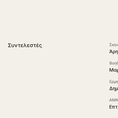
Συντελεστές
Σκην
Άρη
Βοηθ
Μαρ
Ερμη
Δημ
ΑΜΚ
Επτ