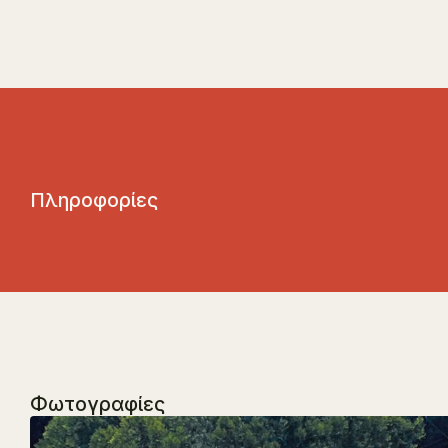
Π
λ
η
ρ
ο
φ
ο
ρ
ί
ε
ς
Φωτογραφίες