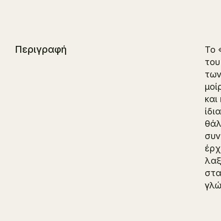
Περιγραφή
Το 
του
των
μοί
και
ίδι
θά
συν
έρχ
λαξ
στα
γλώ