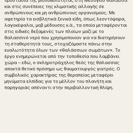
προστασία της βιοποικιλότητας στη Μεσόγειο Θάλασσα
και στις συνέπειες της κλιματικής αλλαγής σε
ανθρώπινους και μη ανθρώπινους οργανισμούς. Με
αφετηρία τα εισβλητικά ξενικά είδη, όπως λεοντόψαρα,
λαγοκέφαλοι, μοβ μέδουσες κ.ά., τα οποία μεταφέρονται
στις ειδικές δεξαμενές των πλοίων μαζί με το
θαλασσινό νερό που χρησιμοποιούν για να διατηρήσουν
τη σταθερότητά τους, στοχαζόμαστε πάνω στην
ευαλωτότητα όλων των «θαλάσσιων σωμάτων». Το
έργο ενημερώνεται από την τοποθεσία που λαμβάνει
χώρα – εδώ, ο σκληροτράχηλος θεός της θάλασσας
αποκτά θετικό πρόσημο ως θαυματουργός γιατρός. Ο
συμβολικός χαρακτήρας της θεραπείας μεταφέρει
μηνύματα ελπίδας για το μέλλον του πλανήτη και
παρηγοριάς απέναντι στην περιβαλλοντική θλίψη.