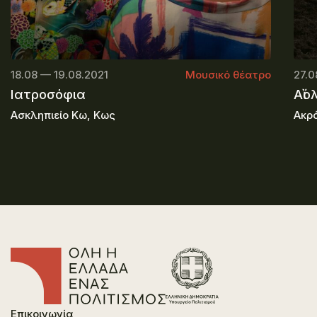
18.08 — 19.08.2021
Μουσικό θέατρο
27.0
Ιατροσόφια
Αἴο
Ασκληπιείο Κω, Κως
Ακρ
Επικοινωνία