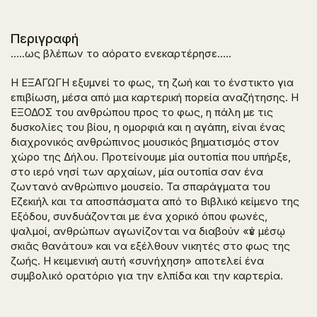
Περιγραφή
…..ως βλέπων το αόρατο ενεκαρτέρησε…..
Η ΕΞΑΓΩΓΗ εξυμνεί το φως, τη ζωή και το ένστικτο για
επιβίωση, μέσα από μια καρτερική πορεία αναζήτησης. Η
ΕΞΟΔΟΣ του ανθρώπου προς το φως, η πάλη με τις
δυσκολίες του βίου, η ομορφιά και η αγάπη, είναι ένας
διαχρονικός ανθρώπινος μουσικός βηματισμός στον
χώρο της Δήλου. Προτείνουμε μία ουτοπία που υπήρξε,
στο ιερό νησί των αρχαίων, μία ουτοπία σαν ένα
ζωντανό ανθρώπινο μουσείο. Τα σπαράγματα του
Εζεκιήλ και τα αποσπάσματα από το Βιβλικό κείμενο της
Εξόδου, συνδυάζονται με ένα χορικό όπου φωνές,
ψαλμοί, ανθρώπων αγωνίζονται να διαβούν «ἐν μέσῳ
σκιᾶς θανάτου» και να εξέλθουν νικητές στο φως της
ζωής. Η κειμενική αυτή «συνήχηση» αποτελεί ένα
συμβολικό ορατόριο για την ελπίδα και την καρτερία.