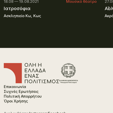
18.08 — 19.08.2021
Μουσικό θέατρο
27.0
Ιατροσόφια
Αἴο
Ασκληπιείο Κω, Κως
Ακρ
Επικοινωνία
Συχνές Ερωτήσεις
Πολιτική Απορρήτου
Όροι Χρήσης