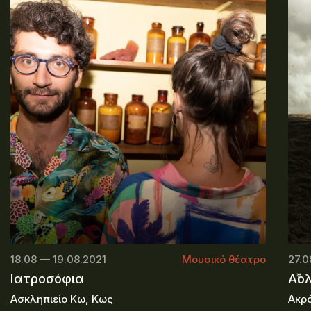
18.08 — 19.08.2021
Μουσικό θέατρο
27.0
Ιατροσόφια
Αἴο
Ασκληπιείο Κω, Κως
Ακρ