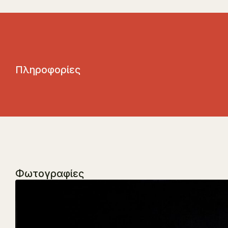
Π
λ
η
ρ
ο
φ
ο
ρ
ί
ε
ς
Φωτογραφίες