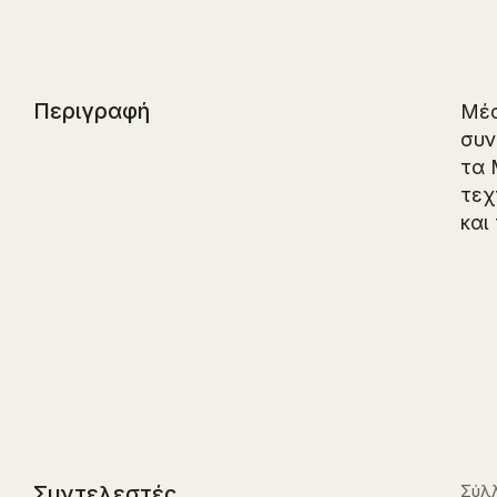
Περιγραφή
Μέσ
συν
τα 
τεχ
και
Συντελεστές
Σύλλ