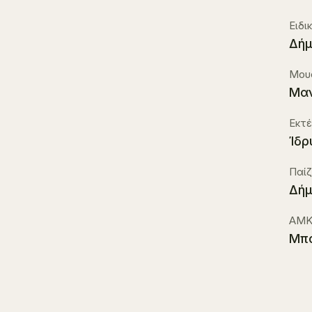
Ειδι
Δήμ
Μου
Μα
Εκτ
Ίδρ
Παίζ
Δήμ
ΑΜΚ
Μπ