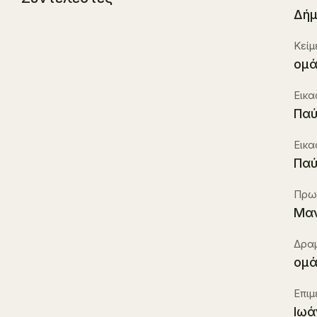
Δήμ
Κείμ
ομ
Εικα
Παύ
Εικα
Παύ
Πρωτ
Μα
Δραμ
ομά
Επιμ
Ιωά