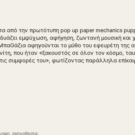
α από την πρωτότυπη pop up paper mechanics puppe
δυάζει εμψύχωση, αφήγηση, ζωντανή μουσική και 
ΜπαGάζια αφηγούνται το μύθο του εφευρέτη της α
νίτη, που ήταν «ξακουστός σε όλον τον κόσμο, ταυ
 τις συμφορές του», φωτίζοντας παράλληλα επίκα
ηψη, σκηνοθεσία: