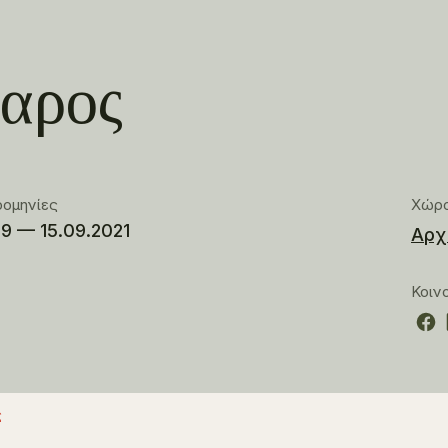
καρος
ρομηνίες
Χώρ
09 — 15.09.2021
Αρχ
Κοιν
ς