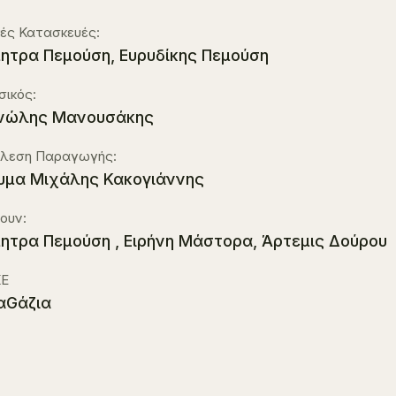
κές Κατασκευές:
ητρα Πεμούση, Ευρυδίκης Πεμούση
σικός:
νώλης Μανουσάκης
έλεση Παραγωγής:
υμα Μιχάλης Κακογιάννης
ουν:
ητρα Πεμούση , Ειρήνη Μάστορα, Άρτεμις Δούρου
Ε
αGάζια