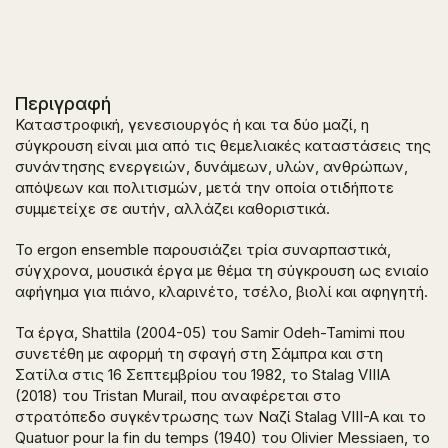
Περιγραφή
Καταστροφική, γενεσιουργός ή και τα δύο μαζί, η
σύγκρουση είναι μια από τις θεμελιακές καταστάσεις της
συνάντησης ενεργειών, δυνάμεων, υλών, ανθρώπων,
απόψεων και πολιτισμών, μετά την οποία
οτιδήποτε
συμμετείχε σε αυτήν,
αλλάζει
καθοριστικά.
To ergon ensemble παρουσιάζει τρία συναρπαστικά,
σύγχρονα, μουσικά έργα με θέμα τη σύγκρουση ως ενιαίο
αφήγημα για πιάνο, κλαρινέτο, τσέλο, βιολί και αφηγητή.
Τα έργα,
Shattila
(2004-05) του Samir Odeh-Tamimi που
συνετέθη με αφορμή τη σφαγή στη Σάμπρα και στη
Σατίλα στις 16 Σεπτεμβρίου του 1982, το
Stalag VIIIA
(2018) του Tristan Murail, που αναφέρεται στο
στρατόπεδο συγκέντρωσης των Ναζί Stalag VIII-A και το
Quatuor pour la fin du temps
(1940) του Olivier Messiaen, το