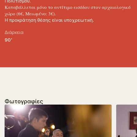
Πολιτισμού.
Καταβάλλεται μόνο το αντίτιμο εισόδου στον αρχαιολογικό
χώρο (6€, Μειωμένο: 3€).
Η προκράτηση θέσης είναι υποχρεωτική.
Διάρκεια
90'
Φωτογραφίες