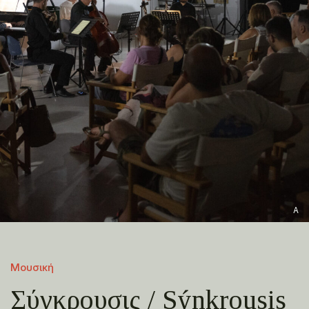
A
Μουσική
Σύγκρουσις / Sýnkrousis