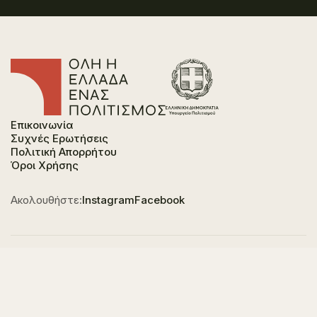
Επικοινωνία
Συχνές Ερωτήσεις
Πολιτική Απορρήτου
Όροι Χρήσης
Ακολουθήστε:
Instagram
Facebook
Φορέας χρηματοδότησης του έργου είναι το
Υπουργείο Πολιτισμού, στο πλαίσιο του Εθνικού
Σχεδίου Ανάκαμψης και Ανθεκτικότητας "Ελλάδα
2.0" με τη χρηματοδότηση της Ευρωπαϊκής Ένωσης -