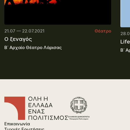
21.07 — 22.07.2021
Θέατρο
28.0
Ο ξεναγός
Life
Β΄ Αρχαίο Θέατρο Λάρισας
Β΄ Α
Επικοινωνία
Συχνές Ερωτήσεις