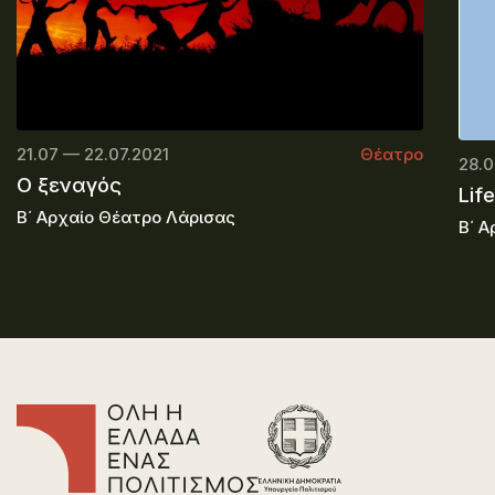
21.07 — 22.07.2021
Θέατρο
28.0
Ο ξεναγός
Life
Β΄ Αρχαίο Θέατρο Λάρισας
Β΄ Α