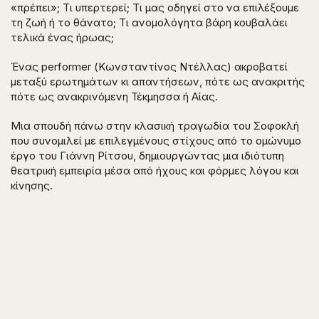
«πρέπει»; Τι υπερτερεί; Τι μας οδηγεί στο να επιλέξουμε
τη ζωή ή το θάνατο; Τι ανομολόγητα βάρη κουβαλάει
τελικά ένας ήρωας;
Ένας performer (Κωνσταντίνος Ντέλλας) ακροβατεί
μεταξύ ερωτημάτων κι απαντήσεων, πότε ως ανακριτής
πότε ως ανακρινόμενη Τέκμησσα ή Αίας.
Μια σπουδή πάνω στην κλασική τραγωδία του Σοφοκλή
που συνομιλεί με επιλεγμένους στίχους από το ομώνυμο
έργο του Γιάννη Ρίτσου, δημιουργώντας μια ιδιότυπη
θεατρική εμπειρία μέσα από ήχους και φόρμες λόγου και
κίνησης.