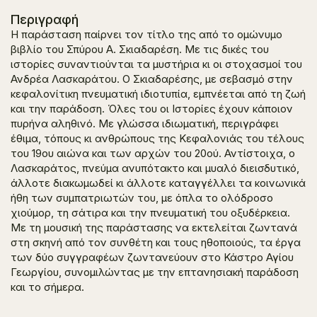
Περιγραφή
Η παράσταση παίρνει τον τίτλο της από το ομώνυμο
βιβλίο του Σπύρου Α. Σκιαδαρέση. Με τις δικές του
ιστορίες συναντιούνται τα μυστήρια κι οι στοχασμοί του
Ανδρέα Λασκαράτου. Ο Σκιαδαρέσης, με σεβασμό στην
κεφαλονίτικη πνευματική ιδιοτυπία, εμπνέεται από τη ζωή
και την παράδοση. Όλες του οι Ιστορίες έχουν κάποιον
πυρήνα αληθινό. Με γλώσσα ιδιωματική, περιγράφει
έθιμα, τόπους κι ανθρώπους της Κεφαλονιάς του τέλους
του 19ου αιώνα και των αρχών του 20ού. Αντίστοιχα, ο
Λασκαράτος, πνεύμα ανυπότακτο και μυαλό διεισδυτικό,
άλλοτε διακωμωδεί κι άλλοτε καταγγέλλει τα κοινωνικά
ήθη των συμπατριωτών του, με όπλα το ολόδροσο
χιούμορ, τη σάτιρα και την πνευματική του οξυδέρκεια.
Με τη μουσική της παράστασης να εκτελείται ζωντανά
στη σκηνή από τον συνθέτη και τους ηθοποιούς, τα έργα
των δύο συγγραφέων ζωντανεύουν στο Κάστρο Αγίου
Γεωργίου, συνομιλώντας με την επτανησιακή παράδοση
και το σήμερα.