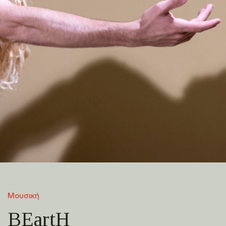
Μουσική
BEartH