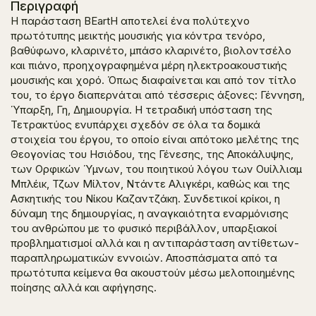
Περιγραφή
Η παράσταση BEartH αποτελεί ένα πολύτεχνο
πρωτότυπης μεικτής μουσικής για κόντρα τενόρο,
βαθύφωνο, κλαρινέτο, μπάσο κλαρινέτο, βιολοντσέλο
και πιάνο, προηχογραφημένα μέρη ηλεκτροακουστικής
μουσικής και χορό. Όπως διαφαίνεται και από τον τίτλο
του, το έργο διαπερνάται από τέσσερις άξονες: Γέννηση,
Ύπαρξη, Γη, Δημιουργία. Η τετραδική υπόσταση της
Τετρακτύος ενυπάρχει σχεδόν σε όλα τα δομικά
στοιχεία του έργου, το οποίο είναι απότοκο μελέτης της
Θεογονίας του Ησιόδου, της Γένεσης, της Αποκάλυψης,
των Ορφικών Ύμνων, του ποιητικού λόγου των Ουίλλιαμ
Μπλέικ, Τζων Μίλτον, Ντάντε Αλιγκέρι, καθώς και της
Ασκητικής του Νίκου Καζαντζάκη. Συνδετικοί κρίκοι, η
δύναμη της δημιουργίας, η αναγκαιότητα εναρμόνισης
του ανθρώπου με το φυσικό περιβάλλον, υπαρξιακοί
προβληματισμοί αλλά και η αντιπαράσταση αντίθετων-
παραπληρωματικών εννοιών. Αποσπάσματα από τα
πρωτότυπα κείμενα θα ακουστούν μέσω μελοποιημένης
ποίησης αλλά και αφήγησης.