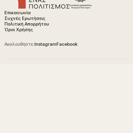
Επικοινωνία
Συχνές Ερωτήσεις
Πολιτική Απορρήτου
Όροι Χρήσης
Ακολουθήστε:
Instagram
Facebook
Φορέας χρηματοδότησης του έργου είναι το
Υπουργείο Πολιτισμού, στο πλαίσιο του Εθνικού
Σχεδίου Ανάκαμψης και Ανθεκτικότητας "Ελλάδα
2.0" με τη χρηματοδότηση της Ευρωπαϊκής Ένωσης -
NextGeneration EU.
© 2023-2025 All of Greece, Οne Culture. All rights reserved. Website
Designed & Developed by
7L International