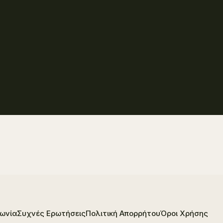
νωνία
Συχνές Ερωτήσεις
Πολιτική Απορρήτου
Όροι Χρήσης