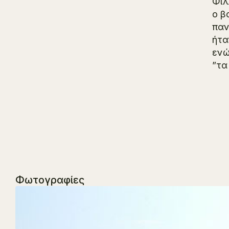
Φιλ
ο β
παν
ήτα
ενώ
”τα
Φωτογραφίες