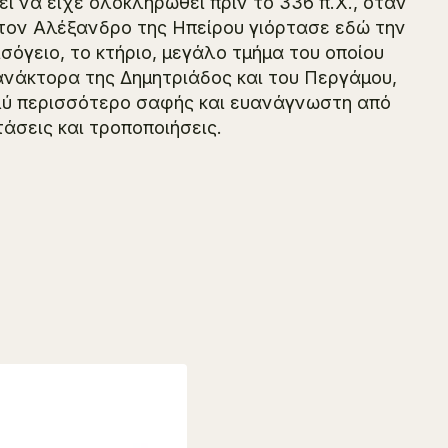
ει να είχε ολοκληρωθεί πριν το 336 π.Χ., όταν
 τον Αλέξανδρο της Ηπείρου γιόρτασε εδώ την
ισόγειο, το κτήριο, μεγάλο τμήμα του οποίου
ανάκτορα της Δημητριάδος και του Περγάμου,
ολύ περισσότερο σαφής και ευανάγνωστη από
άσεις και τροποποιήσεις.