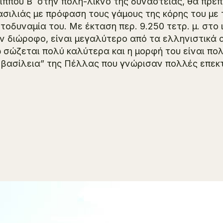
ίππου Β΄ στην πόλη-λίκνο της δυναστείας, θα πρέπ
ασιλιάς με πρόφαση τους γάμους της κόρης του με
τοδυναμία του. Με έκταση περ. 9.250 τετρ. μ. στο 
ν διώροφο, είναι μεγαλύτερο από τα ελληνιστικά 
 σώζεται πολύ καλύτερα και η μορφή του είναι π
 βασίλεια” της Πέλλας που γνώρισαν πολλές επεκτ