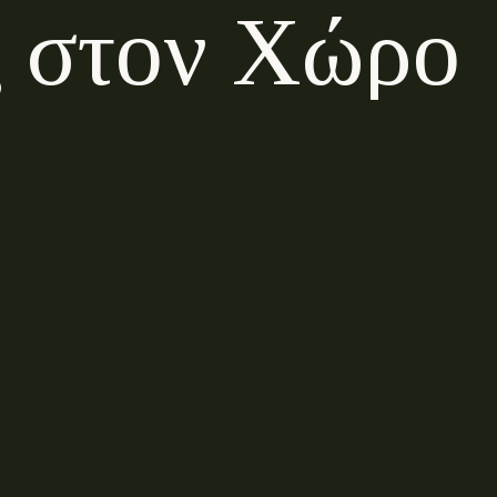
ς
σ
τ
ο
ν
Χ
ώ
ρ
ο