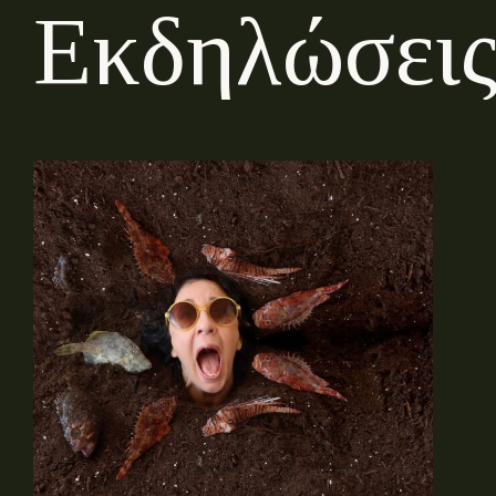
Ε
κ
δ
η
λ
ώ
σ
ε
ι