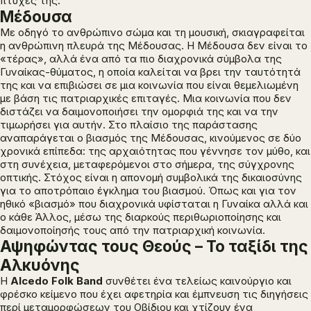
πτυχές της.
Μέδουσα
Με οδηγό το ανθρώπινο σώμα και τη μουσική, σκιαγραφείται
η ανθρώπινη πλευρά της Μέδουσας. Η Μέδουσα δεν είναι το
«τέρας», αλλά ένα από τα πιο διαχρονικά σύμβολα της
Γυναίκας-θύματος, η οποία καλείται να βρει την ταυτότητά
της και να επιβιώσει σε μια κοινωνία που είναι θεμελιωμένη
με βάση τις πατριαρχικές επιταγές. Μια κοινωνία που δεν
διστάζει να δαιμονοποιήσει την ομορφιά της και να την
τιμωρήσει για αυτήν. Στο πλαίσιο της παράστασης
αναπαράγεται ο βιασμός της Μέδουσας, κινούμενος σε δύο
χρονικά επίπεδα: της αρχαιότητας που γέννησε τον μύθο, και
στη συνέχεια, μεταφερόμενοι στο σήμερα, της σύγχρονης
οπτικής. Στόχος είναι η απονομή συμβολικά της δικαιοσύνης
για το αποτρόπαιο έγκλημα του βιασμού. Όπως και για τον
ηθικό «βιασμό» που διαχρονικά υφίσταται η Γυναίκα αλλά και
ο κάθε Άλλος, μέσω της διαρκούς περιθωριοποίησης και
δαιμονοποίησής τους από την πατριαρχική κοινωνία.
Αψηφώντας τους Θεούς – Το ταξίδι της
Αλκυόνης
H
Alcedo
F
olk
B
and
συνθέτει ένα τελείως καινούργιο και
φρέσκο κείμενο που έχει αφετηρία και έμπνευση τις διηγήσεις
περί μεταμορφώσεων του Οβίδιου και χτίζουν ένα