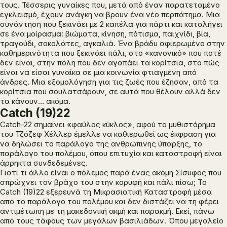
τους. Τέσσερις γυναίκες που, μετά από έναν παρατεταμένο
εγκλεισμό, έχουν ανάγκη να βρουν ένα νέο περπάτημα. Μια
συνάντηση που ξεκινάει με 2 καπέλα για πάρτι και καταλήγει
σε ένα μοίρασμα: βιώματα, κίνηση, πότισμα, παιχνίδι, βία,
τραγούδι, σοκολάτες, αγκαλιά. Ένα βράδυ αφιερωμένο στην
καθημερινότητα που ξεκινάει πάλι, στο «κανονικό» που ποτέ
δεν είναι, στην πόλη που δεν αγαπάει τα κορίτσια, στο πώς
είναι να είσαι γυναίκα σε μια κοινωνία φτιαγμένη από
άνδρες. Μια εξομολόγηση για τις ζωές που έζησαν, από τα
κορίτσια που σουλατσάρουν, σε αυτά που θέλουν αλλά δεν
τα κάνουν… ακόμα.
Catch (19)22
Catch
-22
σημαίνει «φαύλος κύκλος», αφού το μυθιστόρημα
του Τζόζεφ Χέλλερ έμελλε να καθιερωθεί ως έκφραση για
να δηλώσει το παράλογο της ανθρώπινης ύπαρξης, το
παράλογο του πολέμου, όπου επιτυχία και καταστροφή είναι
άρρηκτα συνδεδεμένες.
Γιατί τι άλλο είναι ο πόλεμος παρά ένας ακόμη Σίσυφος που
σπρώχνει τον βράχο του στην κορυφή και πάλι πίσω; Το
Catch
(19)22
εξερευνά τη Μικρασιατική Καταστροφή μέσα
από το παράλογο του πολέμου και δεν διστάζει να τη φέρει
αντιμέτωπη με τη μακεδονική ακμή και παρακμή. Εκεί, πάνω
από τους τάφους των μεγάλων βασιλιάδων. Όπου μεγαλείο