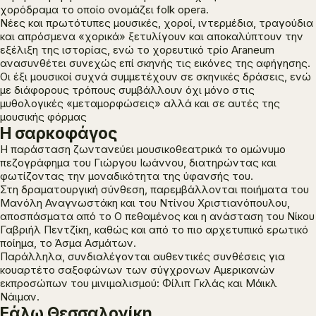
χορόδραμα το οποίο ονομάζει folk opera.
Νέες και πρωτότυπες μουσικές, χοροί, ιντερμέδια, τραγούδια
και απρόσμενα «χορικά» ξετυλίγουν και αποκαλύπτουν την
εξέλιξη της ιστορίας, ενώ το χορευτικό τρίο Araneum
ανασυνθέτει συνεχώς επί σκηνής τις εικόνες της αφήγησης.
Οι έξι μουσικοί συχνά συμμετέχουν σε σκηνικές δράσεις, ενώ
με διάφορους τρόπους συμβάλλουν όχι μόνο στις
μυθολογικές «μεταμορφώσεις» αλλά και σε αυτές της
μουσικής φόρμας
Η σαρκοφάγος
H παράσταση ζωντανεύει µουσικοθεατρικά το οµώνυµο
πεζογράφημα του Γιώργου Ιωάννου, διατηρώντας και
φωτίζοντας την µοναδικότητα της ύφανσής του.
Στη δραµατουργική σύνθεση, παρεµβάλλονται ποιήµατα του
Μανόλη Αναγνωστάκη και του Ντίνου Χριστιανόπουλου,
αποσπάσµατα από το Ο πεθαµένος και η ανάσταση του Νίκου
Γαβριήλ Πεντζίκη, καθώς και από το πιο αρχετυπικό ερωτικό
ποίηµα, το Άσµα Ασµάτων.
Παράλληλα, συνδιαλέγονται αυθεντικές συνθέσεις για
κουαρτέτο σαξοφώνων των σύγχρονων Αμερικανών
εκπροσώπων του µινιµαλισµού: Φίλιπ Γκλάς και Μάικλ
Νάιμαν.
Εάλω Θεσσαλονίκη