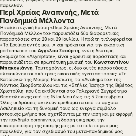
παρελθόν.
Περί Χρείας Αναπνοής, Μετά
Πανδημικά Μέλλοντα
H καλλιτεχνική δράση
«Περί Χρείας Αναπνοής, Μετά
Πανδημικά Μέλλοντα»
παρουσιάζει δύο διαφορετικές
παραστάσεις στις 28 και 29 Ιουλίου. Η πρώτη τιτλοφορείται
«Τα Ερείπια εντός μου…»
και πρόκειται για την εικαστική
performance του
Άγγελου Σκούρτη
, ενώ η δεύτερη
ονομάζεται
«
Asymptote
»
, είναι χορευτική παράσταση και
παρουσιάζεται σε πρωτότυπη μουσική του
Κωνσταντίνου
Μπακογιάννη
. Ταυτοχρόνως, οι δύο αυτές παραστάσεις
πλαισιώνονται από τρεις εικαστικές εγκαταστάσεις:
«Το
Κατώφλι»
της Μαίρης Ρουσιώτη, τα
«Αναθήματα»
της
Νάντιας Σκορδοπούλου και τις
«Στήλες Ίασης»
της Βιβέτας
Χριστούλη, που θα εκτίθενται στο Γαλεριανό Συγκρότημα
Θεσσαλονίκης από τις 15 Ιουλίου έως τις 5 Σεπτεμβρίου.
Όλες οι δράσεις αντλούν ερεθίσματα από τα αρχαία
Ασκληπιεία και τη δυναμική τους ως ενεργά σύμβολα
ιστορικής μνήμης που σχετίζονται με την ίαση και με αφορμή
την πανδημία coronavirus, η δράση επιχειρεί την
επικαιροποίηση της επαφής μας με το πολιτισμικό μας
παρελθόν, για τον σχεδιασμό του μετα-πανδημικού μας