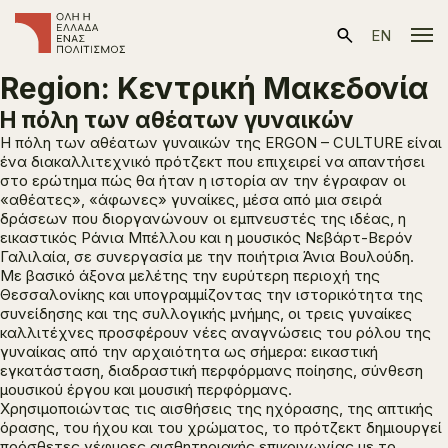
EN
Region:
Κεντρική Μακεδονία
Η πόλη των αθέατων γυναικών
Η πόλη των αθέατων γυναικών
της ERGON – CULTURE είναι
ένα διακαλλιτεχνικό πρότζεκτ που επιχειρεί να απαντήσει
στο ερώτημα πώς θα ήταν η ιστορία αν την έγραφαν οι
«αθέατες», «άφωνες» γυναίκες, μέσα από μια σειρά
δράσεων που διοργανώνουν οι εμπνευστές της ιδέας, η
εικαστικός Ράνια Μπέλλου και η μουσικός Νεβάρτ-Βερόν
Γαλιλαία, σε συνεργασία με την ποιήτρια Άνια Βουλούδη.
Με βασικό άξονα μελέτης την ευρύτερη περιοχή της
Θεσσαλονίκης και υπογραμμίζοντας την ιστορικότητα της
συνείδησης και της συλλογικής μνήμης, οι τρεις γυναίκες
καλλιτέχνες προσφέρουν νέες αναγνώσεις του ρόλου της
γυναίκας από την αρχαιότητα ως σήμερα: εικαστική
εγκατάσταση, διαδραστική περφόρμανς ποίησης, σύνθεση
μουσικού έργου και μουσική περφόρμανς.
Χρησιμοποιώντας τις αισθήσεις της ηχόρασης, της απτικής
όρασης, του ήχου και του χρώματος, το πρότζεκτ δημιουργεί
πρόσθετες γέφυρες αισθητηριακής επικοινωνίας με το