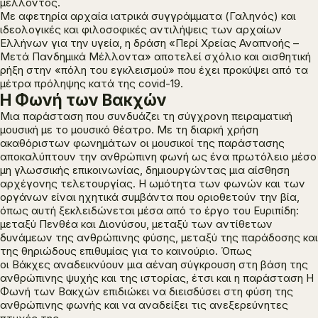
μέλλοντος.
Με αφετηρία αρχαία ιατρικά συγγράμματα (Γαληνός) και
ιδεολογικές και φιλοσοφικές αντιλήψεις των αρχαίων
Ελλήνων για την υγεία, η δράση
«Περί Χρείας Αναπνοής –
Μετά Πανδημικά Μέλλοντα»
αποτελεί σχόλιο και αισθητική
ρήξη στην «πόλη του εγκλεισμού» που έχει προκύψει από τα
μέτρα πρόληψης κατά της covid-19.
Η Φωνή των Βακχών
Μια παράσταση που συνδυάζει τη σύγχρονη πειραματική
μουσική με το μουσικό θέατρο. Με τη διαρκή χρήση
ακαθόριστων φωνημάτων οι μουσικοί της παράστασης
αποκαλύπτουν την ανθρώπινη φωνή ως ένα πρωτόλειο μέσο
μη γλωσσικής επικοινωνίας, δημιουργώντας μια αίσθηση
αρχέγονης τελετουργίας. Η ωμότητα των φωνών και των
οργάνων είναι ηχητικά συμβάντα που οριοθετούν την βία,
όπως αυτή ξεκλειδώνεται μέσα από το έργο του Ευριπίδη:
μεταξύ Πενθέα και Διονύσου, μεταξύ των αντίθετων
δυνάμεων της ανθρώπινης φύσης, μεταξύ της παράδοσης και
της θηριώδους επιθυμίας για το καινούριο. Όπως
οι
Βάκχες
αναδεικνύουν μια αέναη σύγκρουση στη βάση της
ανθρώπινης ψυχής και της ιστορίας, έτσι και η παράσταση
Η
Φωνή των Βακχών
επιδιώκει να διεισδύσει στη φύση της
ανθρώπινης φωνής και να αναδείξει τις ανεξερεύνητες