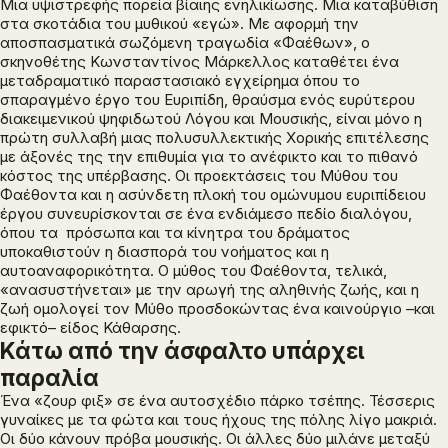
Μια υψιστρεφής πορεία βίαιης ενηλικίωσης. Μια καταβύθιση
στα σκοτάδια του μυθικού «εγώ». Με αφορμή την
αποσπασματικά σωζόμενη τραγωδία «
Φαέθων»
, ο
σκηνοθέτης Κωνσταντίνος Μάρκελλος καταθέτει ένα
μεταδραματικό παραστασιακό εγχείρημα όπου το
σπαραγμένο έργο του Ευριπίδη, θραύσμα ενός ευρύτερου
διακειμενικού ψηφιδωτού Λόγου και Μουσικής, είναι μόνο η
πρώτη συλλαβή μιας πολυσυλλεκτικής Χορικής επιτέλεσης
με άξονές της την επιθυμία για το ανέφικτο και το πιθανό
κόστος της υπέρβασης. Οι προεκτάσεις του Μύθου του
Φαέθοντα και η ασύνδετη πλοκή του ομώνυμου ευριπίδειου
έργου συνευρίσκονται σε ένα ενδιάμεσο πεδίο διαλόγου,
όπου τα πρόσωπα και τα κίνητρα του δράματος
υποκαθιστούν η διασπορά του νοήματος και η
αυτοαναφορικότητα. Ο μύθος του Φαέθοντα, τελικά,
«ανασυστήνεται» με την αρωγή της αληθινής ζωής, και η
ζωή ομολογεί τον Μύθο προσδοκώντας ένα καινούργιο –και
εφικτό– είδος Κάθαρσης.
Κάτω από την άσφαλτο υπάρχει
παραλία
Ένα «ζουρ φιξ» σε ένα αυτοσχέδιο πάρκο τσέπης. Τέσσερις
γυναίκες με τα φώτα και τους ήχους της πόλης λίγο μακριά.
Οι δύο κάνουν πρόβα μουσικής. Οι άλλες δύο μιλάνε μεταξύ