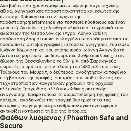
Δύο βυζαντινά χρονογραφήματα, υψηλής λογοτεχνικής
αξίας, αφηγηματικής παραστατικότητας και εσωτερικής
έντασης, βρίσκονται στον πυρήνα της
παράστασης/performance για τέσσερις ηθοποιούς και έναν
χορευτή. Αντλώντας ελεύθερα
υλικό από
Τα χρονικά των
αλώσεων της Θεσσαλονίκης
(Άγρα, Αθήνα 2010) η
παράσταση δραματοποιεί επιλεγμένα αποσπάσματα από τις
προσωπικές αυτοβιογραφικές ιστορικές αφηγήσεις του ιερέα
Ιωάννη Καμινιάτη και του επίσης ιερέα Ιωάννη Αναγνώστη.
Αυτόπτες μάρτυρες, με διαφορετικό βαθμό εμπλοκής, στην
άλωση της Θεσσαλονίκης το 904 μ.Χ. από Σαρακηνούς
πειρατές, ο πρώτος, στην άλωση του 1430 μ.Χ. από τους
Τούρκους του Μουράτ, ο δεύτερος, αναζήτησαν καταφύγιο
στη βάσανο της γραφής. Η παράσταση υιοθετώντας την
τεχνοτροπία των «αγγελικών ρήσεων» της αρχαίας
ελληνικής Τραγωδίας αλλά και κώδικες ρητορικής
ανάγνωσης, δραματοποιεί τη σωματοποίηση της φρίκης του
πολέμου, αναδεικνύει την τραγική θεατρικότητα της
ιστορικής αφήγησης και με ανθρωπολογικό ενδιαφέρον
αντικρίζει κατάματα τη βία της Ιστορίας.
Φαέθων λυόμενος / Phaethon Safe and
Secure