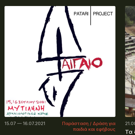
15.07 — 16.07.2021
Παράσταση / Δράση για
21.0
παιδιά και εφήβους
Τα