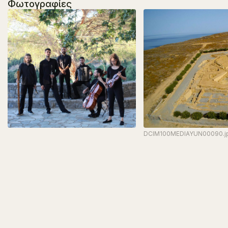
Φωτογραφίες
DCIM100MEDIAYUN00090.j