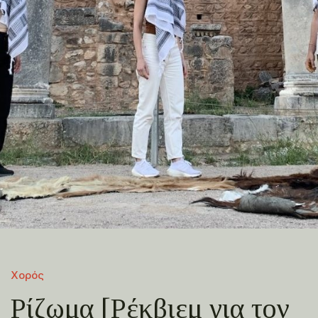
Χορός
Ρίζωμα [Ρέκβιεμ για τον