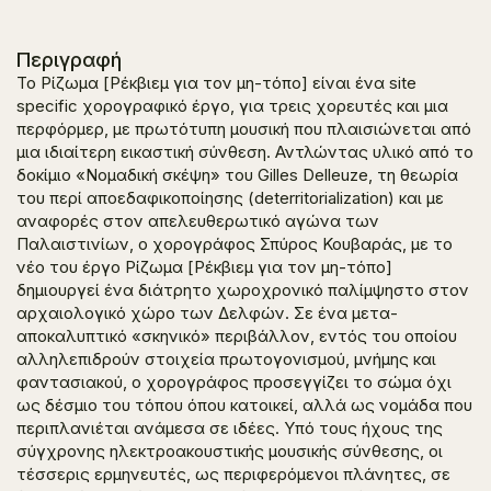
Περιγραφή
To
Ρίζωμα [Ρέκβιεμ για τον μη-τόπο]
είναι ένα site
specific χορογραφικό έργο, για τρεις χορευτές και μια
περφόρμερ, με πρωτότυπη μουσική που πλαισιώνεται από
μια ιδιαίτερη εικαστική σύνθεση. Αντλώντας υλικό από το
δοκίμιο «Νομαδική σκέψη» του Gilles Delleuze, τη θεωρία
του περί αποεδαφικοποίησης (deterritorialization) και με
αναφορές στον απελευθερωτικό αγώνα των
Παλαιστινίων, ο χορογράφος Σπύρος Κουβαράς, με το
νέο του έργο
Ρίζωμα [Ρέκβιεμ για τον μη-τόπο]
δημιουργεί ένα διάτρητο χωροχρονικό παλίμψηστο στον
αρχαιολογικό χώρο των Δελφών. Σε ένα μετα-
αποκαλυπτικό «σκηνικό» περιβάλλον, εντός του οποίου
αλληλεπιδρούν στοιχεία πρωτογονισμού, μνήμης και
φαντασιακού, ο χορογράφος προσεγγίζει το σώμα όχι
ως δέσμιο του τόπου όπου κατοικεί, αλλά ως νομάδα που
περιπλανιέται ανάμεσα σε ιδέες. Υπό τους ήχους της
σύγχρονης ηλεκτροακουστικής μουσικής σύνθεσης, οι
τέσσερις ερμηνευτές, ως περιφερόμενοι πλάνητες, σε