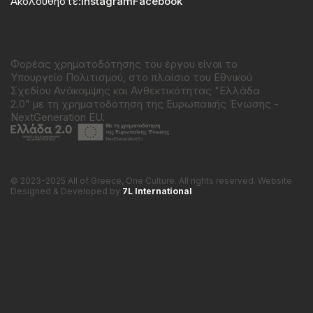
Ακολουθήστε:
Instagram
Facebook
Φορέας χρηματοδότησης του έργου είναι το
Υπουργείο Πολιτισμού, στο πλαίσιο του Εθνικού
Σχεδίου Ανάκαμψης και Ανθεκτικότητας "Ελλάδα
2.0" με τη χρηματοδότηση της Ευρωπαϊκής Ένωσης -
NextGeneration EU.
© 2023-2025 All of Greece, Οne Culture. All rights reserved. Website
Designed & Developed by
7L International