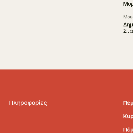
Μυρ
Μουσ
Δημ
Στα
Π
λ
η
ρ
ο
φ
ο
ρ
ί
ε
ς
Πέμ
Κυρ
Πέμ