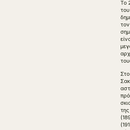
Το 
του
δημ
τον
σημ
είν
μεγ
αρχ
του
Στο
Σακ
αστ
πρό
σκι
της
(18
(19