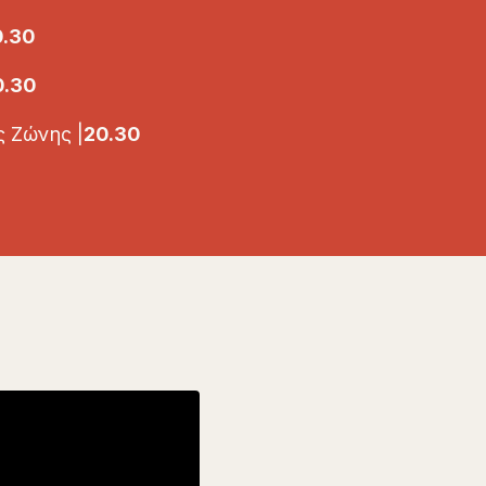
0.30
0.30
 Ζώνης |
20.30