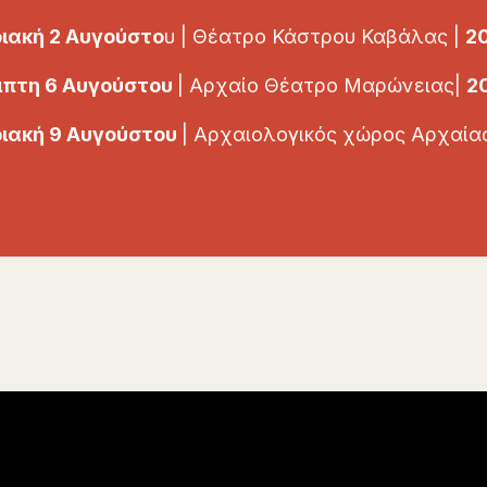
ιακή 2 Αυγούστο
υ | Θέατρο Κάστρου Καβάλας |
2
πτη 6 Αυγούστου
| Αρχαίο Θέατρο Μαρώνειας|
2
ιακή 9 Αυγούστου
| Αρχαιολογικός χώρος Αρχαίας