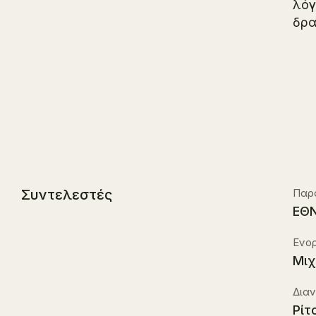
λόγ
δρα
Συντελεστές
Παρ
ΕΘΝ
Ενο
Μιχ
Διαν
Ρίτ