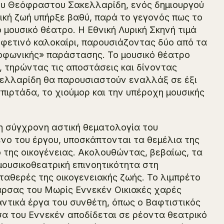
ου Θεόφραστου Σακελλαρίδη, ενός δημιουργού
ική ζωή υπήρξε βαθύ, παρά το γεγονός πως το
 μουσικό θέατρο. Η Εθνική Λυρική Σκηνή τιμά
 φετινό καλοκαίρι, παρουσιάζοντας δύο από τα
οφωνικής» παράστασης. Το μουσικό θέατρο
, τηρώντας τις αποστάσεις και δίνοντας
κελλαρίδη θα παρουσιαστούν εναλλάξ σε έξι
πιρτάδα, το χιούμορ και την υπέροχη μουσικής
η σύγχρονη αστική θεματολογία του
μενο του έργου, υποσκάπτονται τα θεμέλια της
μό της οικογένειας. Ακολουθώντας, βεβαίως, τα
 μουσικοθεατρική επινοητικότητα στη
αθερές της οικογενειακής ζωής. Το λιμπρέτο
άρσας του Μωρίς Εννεκέν Οικιακές χαρές
αντικά έργα του συνθέτη, όπως ο Βαφτιστικός
ρσα του Εννεκέν αποδίδεται σε ρέοντα θεατρικό