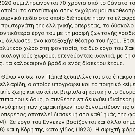
2020 συμπληρώνονται 70 χρόνια από το θάνατο τ
 οποίου το αποτύπωμα στην εγχώρια μουσικοθεατρ
ιουργικό πεδίο στο οποίο διέπρεψε ήταν το ελαφρό
 πρωτεργάτη της ελληνικής οπερέτας, το δύσκολο
αντικότερα έργα του με τη μορφή ζωντανής «ραδι
αι, άλλωστε, ένα κατεξοχήν θέατρο του ήχου. Έτσι
αλύτερο χώρο στη φαντασία, τα δύο έργα του Σα
αιολογικούς χώρους, επενδύοντας ιδανικά, με τη σ
ς, τα καλοκαιρινά βράδια ενός δίσεκτου έτους.
 Θέλω να δω τον Πάπα! ξεδιπλώνεται στο έπακρο 
ελλαρίδη, ο οποίος υπογράφει και το ποιητικό κεί
ικής ζωής και ασκείται βιτριολική κριτική στο θεσ
τυπα του είδους, ο συνθέτης επιδεικνύει ιδιαίτερη
αγράφηση των χαρακτήρων που δυναμιτίζουν τις στ
 οπερέτας αποτελεί διασκευή στα καθ’ ημάς της φ
94). Σε έργα του Εννεκέν βασίζονται και άλλα σημ
18) και η Κόρη της καταιγίδος (1923). Η σφιχτή φά