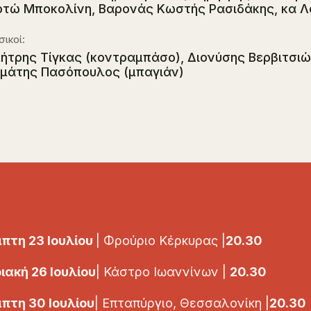
τώ Μποκολίνη, Βαρονάς Κωστής Ρασιδάκης, κα Λ
ικοί:
ήτρης Τίγκας (κοντραμπάσο), Διονύσης Βερβιτσιώτη
μάτης Πασόπουλος (μπαγιάν)
πτη 23 Ιουλίου
| Φρούριο Κέρκυρας |
20.30
ιακή 26 Ιουλίου
| Κάστρο Ιωαννίνων |
20.30
πτη 30 Ιουλίου
| Επταπύργιο, Θεσσαλονίκη |
20.30