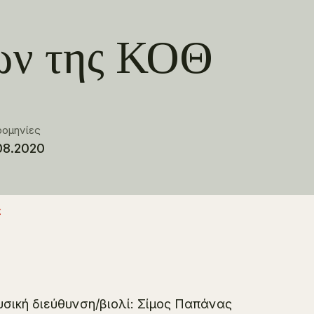
ων της ΚΟΘ
ρομηνίες
08.2020
ς
σική διεύθυνση/βιολί: Σίμος Παπάνας