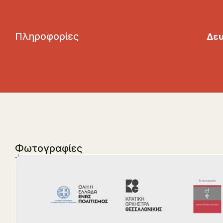
Π
λ
η
ρ
ο
φ
ο
ρ
ί
ε
ς
Δευ
Φωτογραφίες