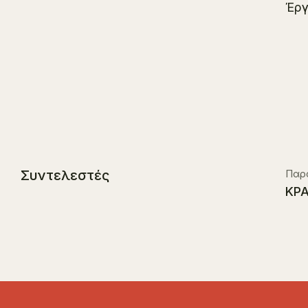
Έργ
Συντελεστές
Παρ
ΚΡ