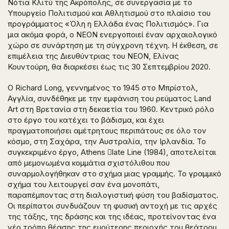
Νότια Κλιτύ της Ακρόπολης, σε συνεργασία με το
Υπουργείο Πολιτισμού και Αθλητισμού στο πλαίσιο του
προγράμματος «Όλη η Ελλάδα ένας Πολιτισμός». Για
μια ακόμα φορά, ο ΝΕΟΝ ενεργοποιεί έναν αρχαιολογικό
χώρο σε συνάρτηση με τη σύγχρονη τέχνη. Η έκθεση, σε
επιμέλεια της Διευθύντριας του ΝΕΟΝ, Ελίνας
Κουντούρη, θα διαρκέσει έως τις 30 Σεπτεμβρίου 2020.
Ο Richard Long, γεννημένος το 1945 στο Μπρίστολ,
Αγγλία, συνδέθηκε με την εμφάνιση του ρεύματος Land
Art στη Βρετανία στη δεκαετία του 1960. Κεντρικό ρόλο
στο έργο του κατέχει το βάδισμα, και έχει
πραγματοποιήσει αμέτρητους περιπάτους σε όλο τον
κόσμο, στη Σαχάρα, την Αυστραλία, την Ιρλανδία. Το
συγκεκριμένο έργο, Athens 􀁞late Line (1984), αποτελείται
από μεμονωμένα κομμάτια σχιστόλιθου που
συναρμολογήθηκαν στο σχήμα μιας γραμμής. Το γραμμικό
σχήμα του λειτουργεί σαν ένα μονοπάτι,
παραπέμποντας στη διαλογιστική φύση του βαδίσματος.
Οι περίπατοι συνδυάζουν τη φυσική αντοχή με τις αρχές
της τάξης, της δράσης και της ιδέας, προτείνοντας ένα
νέο τρόπο θέασης της ευρύτερης περιοχής του θεάτρου.