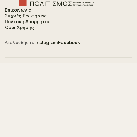
Επικοινωνία
Συχνές Ερωτήσεις
Πολιτική Απορρήτου
Όροι Χρήσης
Ακολουθήστε:
Instagram
Facebook
Φορέας χρηματοδότησης του έργου είναι το
Υπουργείο Πολιτισμού, στο πλαίσιο του Εθνικού
Σχεδίου Ανάκαμψης και Ανθεκτικότητας "Ελλάδα
2.0" με τη χρηματοδότηση της Ευρωπαϊκής Ένωσης -
NextGeneration EU.
© 2023-2025 All of Greece, Οne Culture. All rights reserved. Website
Designed & Developed by
7L International