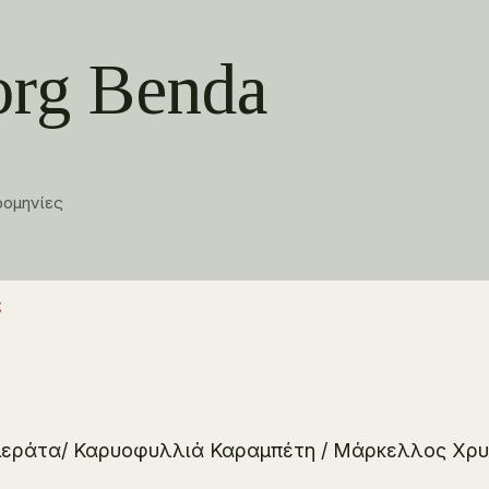
org Benda
ρομηνίες
ς
εράτα/ Καρυοφυλλιά Καραμπέτη / Μάρκελλος Χρυ