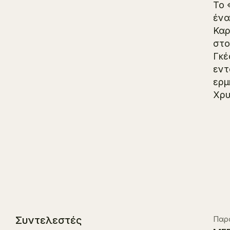
Το 
ένα
Καρ
στο
Γκέ
εντ
ερμ
Χρυ
Συντελεστές
Παρ