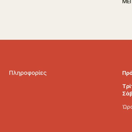
ΜΕ
Π
λ
η
ρ
ο
φ
ο
ρ
ί
ε
ς
Πρ
Tρί
Σάβ
Ώρα