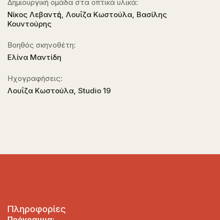
Δημιουργική ομάδα στα οπτικά υλικά:
Νίκος Λεβαντἠς, Λουΐζα Κωστούλα, Bασίλης
Κουντούρης
Βοηθός σκηνοθέτη:
Eλίνα Μαντίδη
Ηχογραφήσεις:
Λουΐζα Κωστούλα, Studio 19
Πληροφορίες
Πρόγραμμα: