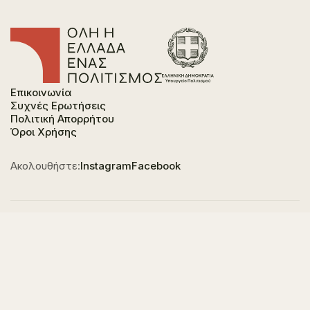
Επικοινωνία
Συχνές Ερωτήσεις
Πολιτική Απορρήτου
Όροι Χρήσης
Ακολουθήστε:
Instagram
Facebook
Φορέας χρηματοδότησης του έργου είναι το
Υπουργείο Πολιτισμού, στο πλαίσιο του Εθνικού
Σχεδίου Ανάκαμψης και Ανθεκτικότητας "Ελλάδα
2.0" με τη χρηματοδότηση της Ευρωπαϊκής Ένωσης -
NextGeneration EU.