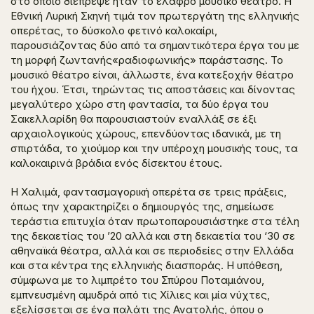
στο οποίο διέπρεψε ήταν το ελαφρό μουσικό θέατρο. Η
Εθνική Λυρική Σκηνή τιμά τον πρωτεργάτη της ελληνικής
οπερέτας, το δύσκολο φετινό καλοκαίρι,
παρουσιάζοντας δύο από τα σημαντικότερα έργα του με
τη μορφή ζωντανής«ραδιοφωνικής» παράστασης. Το
μουσικό θέατρο είναι, άλλωστε, ένα κατεξοχήν θέατρο
του ήχου. Έτσι, τηρώντας τις αποστάσεις και δίνοντας
μεγαλύτερο χώρο στη φαντασία, τα δύο έργα του
Σακελλαρίδη θα παρουσιαστούν εναλλάξ σε έξι
αρχαιολογικούς χώρους, επενδύοντας ιδανικά, με τη
σπιρτάδα, το χιούμορ και την υπέροχη μουσικής τους, τα
καλοκαιρινά βράδια ενός δίσεκτου έτους.
Η Χαλιμά, φαντασμαγορική οπερέτα σε τρεις πράξεις,
όπως την χαρακτηρίζει ο δημιουργός της, σημείωσε
τεράστια επιτυχία όταν πρωτοπαρουσιάστηκε στα τέλη
της δεκαετίας του ’20 αλλά και στη δεκαετία του ‘30 σε
αθηναϊκά θέατρα, αλλά και σε περιοδείες στην Ελλάδα
και στα κέντρα της ελληνικής διασποράς. Η υπόθεση,
σύμφωνα με το λιμπρέτο του Σπύρου Ποταμιάνου,
εμπνευσμένη αμυδρά από τις Χίλιες και μία νύχτες,
εξελίσσεται σε ένα παλάτι της Ανατολής, όπου ο