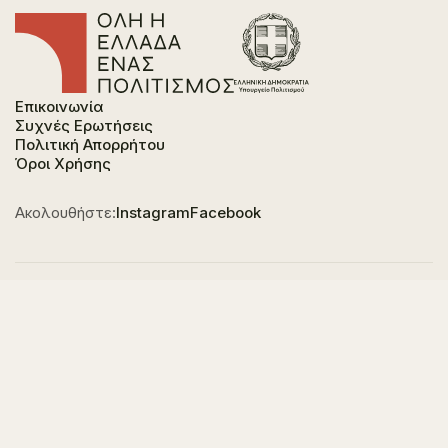
Επικοινωνία
Συχνές Ερωτήσεις
Πολιτική Απορρήτου
Όροι Χρήσης
Ακολουθήστε:
Instagram
Facebook
Φορέας χρηματοδότησης του έργου είναι το
Υπουργείο Πολιτισμού, στο πλαίσιο του Εθνικού
Σχεδίου Ανάκαμψης και Ανθεκτικότητας "Ελλάδα
2.0" με τη χρηματοδότηση της Ευρωπαϊκής Ένωσης -
NextGeneration EU.