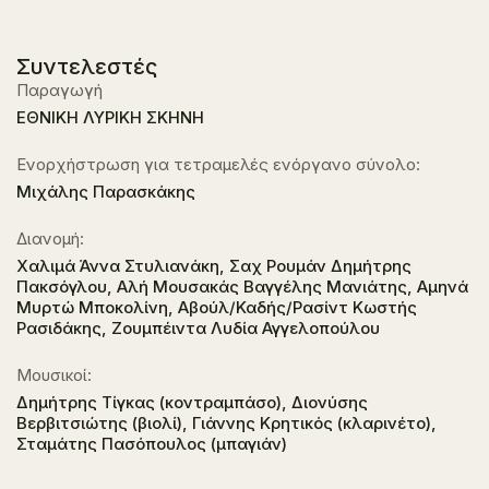
Συντελεστές
Παραγωγή
ΕΘΝΙΚΗ ΛΥΡΙΚΗ ΣΚΗΝΗ
Ενορχήστρωση για τετραμελές ενόργανο σύνολο:
Μιχάλης Παρασκάκης
Διανομή:
Χαλιμά Άννα Στυλιανάκη, Σαχ Ρουμάν Δημήτρης
Πακσόγλου, Αλή Μουσακάς Βαγγέλης Μανιάτης, Αμηνά
Μυρτώ Μποκολίνη, Αβούλ/Καδής/Ρασίντ Κωστής
Ρασιδάκης, Ζουμπέιντα Λυδία Αγγελοπούλου
Μουσικοί:
Δημήτρης Τίγκας (κοντραμπάσο), Διονύσης
Βερβιτσιώτης (βιολί), Γιάννης Κρητικός (κλαρινέτο),
Σταμάτης Πασόπουλος (μπαγιάν)