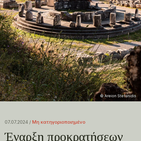
© Areion Stefanidis
07.07.2024 /
Μη κατηγοριοποιημένο
Έναρξη προκρατήσεων