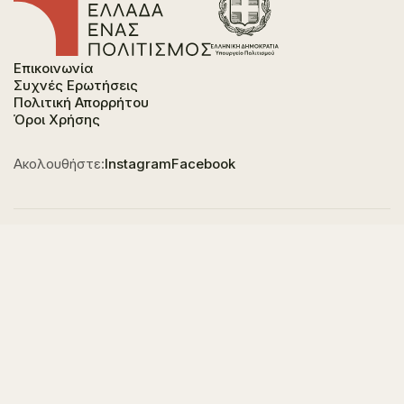
Επικοινωνία
Συχνές Ερωτήσεις
Πολιτική Απορρήτου
Όροι Χρήσης
Ακολουθήστε:
Instagram
Facebook
Φορέας χρηματοδότησης του έργου είναι το
Υπουργείο Πολιτισμού, στο πλαίσιο του Εθνικού
Σχεδίου Ανάκαμψης και Ανθεκτικότητας "Ελλάδα
2.0" με τη χρηματοδότηση της Ευρωπαϊκής Ένωσης -
NextGeneration EU.
© 2023-2025 All of Greece, Οne Culture. All rights reserved. Website